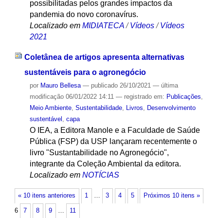
possibilitadas pelos grandes impactos da
pandemia do novo coronavírus.
Localizado em
MIDIATECA
/
Vídeos
/
Vídeos
2021
Coletânea de artigos apresenta alternativas
sustentáveis para o agronegócio
por
Mauro Bellesa
—
publicado
26/10/2021
—
última
modificação
06/01/2022 14:11
— registrado em:
Publicações
,
Meio Ambiente
,
Sustentabilidade
,
Livros
,
Desenvolvimento
sustentável
,
capa
O IEA, a Editora Manole e a Faculdade de Saúde
Pública (FSP) da USP lançaram recentemente o
livro "Sustantabilidade no Agronegócio",
integrante da Coleção Ambiental da editora.
Localizado em
NOTÍCIAS
« 10 itens anteriores
1
…
3
4
5
Próximos 10 itens »
6
7
8
9
…
11