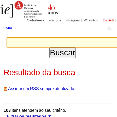
Ir
Ferramentas
Seções
para
Pessoais
o
conteúdo.
|
Cadastre-se
YouTube
Instagram
WhatsApp
English
Ir
para
menu
a
navegação
Resultado da busca
Assinar um RSS sempre atualizado.
103
itens atendem ao seu critério.
Filtrar os resultados