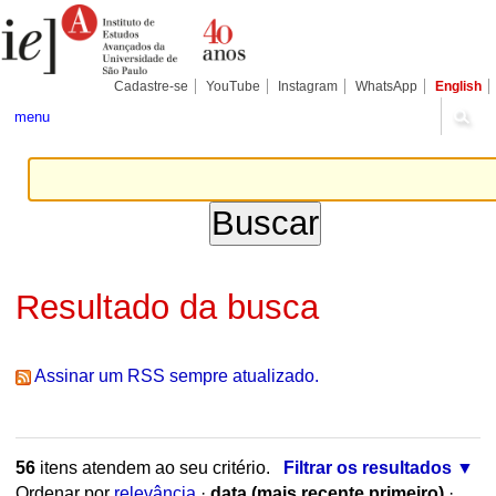
Ir
Ferramentas
Seções
para
Pessoais
o
conteúdo.
|
Cadastre-se
YouTube
Instagram
WhatsApp
English
Ir
para
menu
a
navegação
Resultado da busca
Assinar um RSS sempre atualizado.
56
itens atendem ao seu critério.
Filtrar os resultados
Ordenar por
relevância
·
data (mais recente primeiro)
·