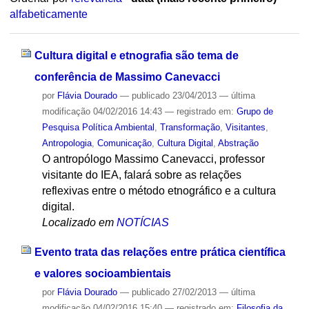
alfabeticamente
Cultura digital e etnografia são tema de
conferência de Massimo Canevacci
por
Flávia Dourado
—
publicado
23/04/2013
—
última
modificação
04/02/2016 14:43
— registrado em:
Grupo de
Pesquisa Política Ambiental
,
Transformação
,
Visitantes
,
Antropologia
,
Comunicação
,
Cultura Digital
,
Abstração
O antropólogo Massimo Canevacci, professor
visitante do IEA, falará sobre as relações
reflexivas entre o método etnográfico e a cultura
digital.
Localizado em
NOTÍCIAS
Evento trata das relações entre prática científica
e valores socioambientais
por
Flávia Dourado
—
publicado
27/02/2013
—
última
modificação
04/02/2016 15:40
— registrado em:
Filosofia da