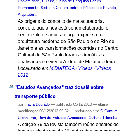
Universidade
,
Cultura
,
Grupo de Pesquisa Fórum
Permanente: Sistema Cultural entre o Público e o Privado
,
Arquitetura
As origens do conceito de metacuradoria,
conceito que ainda está sendo elaborado; o
sentimento de amor ao lugar expresso na
arquitetura moderna de São Paulo e do Rio de
Janeiro e as transformações ocorridas no Centro
Cultural de São Paulo foram as temáticas
analisadas no evento A Ideia de Metacuradoria.
Localizado em
MIDIATECA
/
Vídeos
/
Vídeos
2012
"Estudos Avançados" traz dossiê sobre
transporte público
por
Flávia Dourado
—
publicado
05/12/2013
—
última
modificação
06/12/2013 09:52
— registrado em:
O Comum
,
Urbanismo
,
Revista Estudos Avançados
,
Cultura
,
Filosofia
A edição 79 da revista também reúne ensaios de