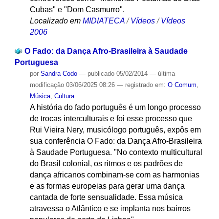
Cubas" e "Dom Casmurro".
Localizado em
MIDIATECA
/
Vídeos
/
Vídeos
2006
O Fado: da Dança Afro-Brasileira à Saudade
Portuguesa
por
Sandra Codo
—
publicado
05/02/2014
—
última
modificação
03/06/2025 08:26
— registrado em:
O Comum
,
Música
,
Cultura
A história do fado português é um longo processo
de trocas interculturais e foi esse processo que
Rui Vieira Nery, musicólogo português, expôs em
sua conferência O Fado: da Dança Afro-Brasileira
à Saudade Portuguesa. "No contexto multicultural
do Brasil colonial, os ritmos e os padrões de
dança africanos combinam-se com as harmonias
e as formas europeias para gerar uma dança
cantada de forte sensualidade. Essa música
atravessa o Atlântico e se implanta nos bairros