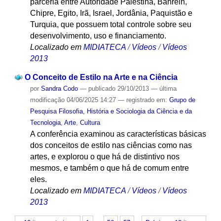
parceria entre Autoridade Palestina, Bahrein,
Chipre, Egito, Irã, Israel, Jordânia, Paquistão e
Turquia, que possuem total controle sobre seu
desenvolvimento, uso e financiamento.
Localizado em
MIDIATECA
/
Vídeos
/
Vídeos
2013
O Conceito de Estilo na Arte e na Ciência
por
Sandra Codo
—
publicado
29/10/2013
—
última
modificação
04/06/2025 14:27
— registrado em:
Grupo de
Pesquisa Filosofia, História e Sociologia da Ciência e da
Tecnologia
,
Arte
,
Cultura
A conferência examinou as características básicas
dos conceitos de estilo nas ciências como nas
artes, e explorou o que há de distintivo nos
mesmos, e também o que há de comum entre
eles.
Localizado em
MIDIATECA
/
Vídeos
/
Vídeos
2013