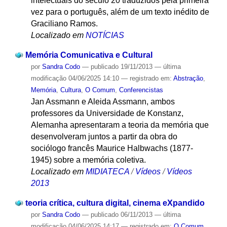
intelectuais do século 20 traduzidos pela primeira
vez para o português, além de um texto inédito de
Graciliano Ramos.
Localizado em
NOTÍCIAS
Memória Comunicativa e Cultural
por
Sandra Codo
—
publicado
19/11/2013
—
última
modificação
04/06/2025 14:10
— registrado em:
Abstração
,
Memória
,
Cultura
,
O Comum
,
Conferencistas
Jan Assmann e Aleida Assmann, ambos
professores da Universidade de Konstanz,
Alemanha apresentaram a teoria da memória que
desenvolveram juntos a partir da obra do
sociólogo francês Maurice Halbwachs (1877-
1945) sobre a memória coletiva.
Localizado em
MIDIATECA
/
Vídeos
/
Vídeos
2013
teoria crítica, cultura digital, cinema eXpandido
por
Sandra Codo
—
publicado
06/11/2013
—
última
modificação
04/06/2025 14:17
— registrado em:
O Comum
,