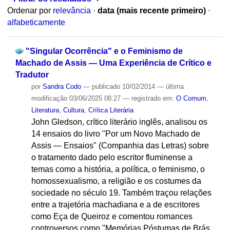
Ordenar por
relevância
·
data (mais recente primeiro)
·
alfabeticamente
"Singular Ocorrência" e o Feminismo de
Machado de Assis — Uma Experiência de Crítico e
Tradutor
por
Sandra Codo
—
publicado
10/02/2014
—
última
modificação
03/06/2025 08:27
— registrado em:
O Comum
,
Literatura
,
Cultura
,
Crítica Literária
John Gledson, crítico literário inglês, analisou os
14 ensaios do livro "Por um Novo Machado de
Assis — Ensaios" (Companhia das Letras) sobre
o tratamento dado pelo escritor fluminense a
temas como a história, a política, o feminismo, o
homossexualismo, a religião e os costumes da
sociedade no século 19. Também traçou relações
entre a trajetória machadiana e a de escritores
como Eça de Queiroz e comentou romances
controversos como "Memórias Póstumas de Brás