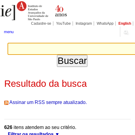
Ir
Ferramentas
Seções
para
Pessoais
o
conteúdo.
|
Cadastre-se
YouTube
Instagram
WhatsApp
English
Ir
para
menu
a
navegação
Resultado da busca
Assinar um RSS sempre atualizado.
626
itens atendem ao seu critério.
Filtrar os resultados