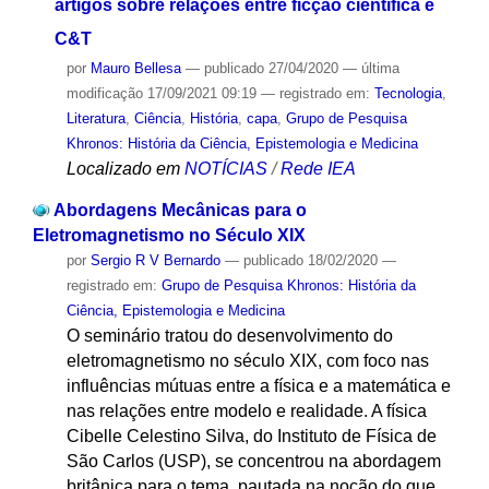
artigos sobre relações entre ficção científica e
C&T
por
Mauro Bellesa
—
publicado
27/04/2020
—
última
modificação
17/09/2021 09:19
— registrado em:
Tecnologia
,
Literatura
,
Ciência
,
História
,
capa
,
Grupo de Pesquisa
Khronos: História da Ciência, Epistemologia e Medicina
Localizado em
NOTÍCIAS
/
Rede IEA
Abordagens Mecânicas para o
Eletromagnetismo no Século XIX
por
Sergio R V Bernardo
—
publicado
18/02/2020
—
registrado em:
Grupo de Pesquisa Khronos: História da
Ciência, Epistemologia e Medicina
O seminário tratou do desenvolvimento do
eletromagnetismo no século XIX, com foco nas
influências mútuas entre a física e a matemática e
nas relações entre modelo e realidade. A física
Cibelle Celestino Silva, do Instituto de Física de
São Carlos (USP), se concentrou na abordagem
britânica para o tema, pautada na noção do que