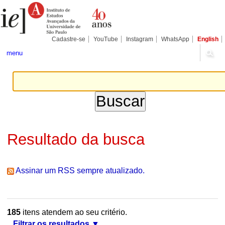
Ir
Ferramentas
Seções
para
Pessoais
o
conteúdo.
|
Cadastre-se
YouTube
Instagram
WhatsApp
English
Ir
para
menu
a
navegação
Resultado da busca
Assinar um RSS sempre atualizado.
185
itens atendem ao seu critério.
Filtrar os resultados