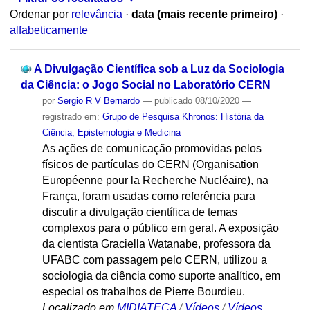
Ordenar por
relevância
·
data (mais recente primeiro)
·
alfabeticamente
A Divulgação Científica sob a Luz da Sociologia
da Ciência: o Jogo Social no Laboratório CERN
por
Sergio R V Bernardo
—
publicado
08/10/2020
—
registrado em:
Grupo de Pesquisa Khronos: História da
Ciência, Epistemologia e Medicina
As ações de comunicação promovidas pelos
físicos de partículas do CERN (Organisation
Européenne pour la Recherche Nucléaire), na
França, foram usadas como referência para
discutir a divulgação científica de temas
complexos para o público em geral. A exposição
da cientista Graciella Watanabe, professora da
UFABC com passagem pelo CERN, utilizou a
sociologia da ciência como suporte analítico, em
especial os trabalhos de Pierre Bourdieu.
Localizado em
MIDIATECA
/
Vídeos
/
Vídeos