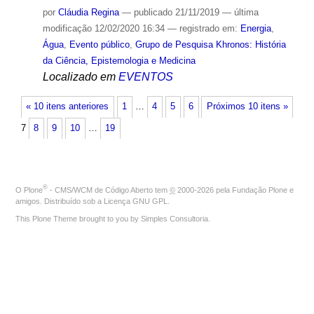
por
Cláudia Regina
—
publicado
21/11/2019
—
última
modificação
12/02/2020 16:34
— registrado em:
Energia
,
Água
,
Evento público
,
Grupo de Pesquisa Khronos: História
da Ciência, Epistemologia e Medicina
Localizado em
EVENTOS
« 10 itens anteriores
1
…
4
5
6
Próximos 10 itens »
7
8
9
10
…
19
®
O
Plone
- CMS/WCM de Código Aberto
tem
©
2000-2026 pela
Fundação Plone
e
amigos. Distribuído sob a
Licença GNU GPL
.
This Plone Theme brought to you by
Simples Consultoria
.