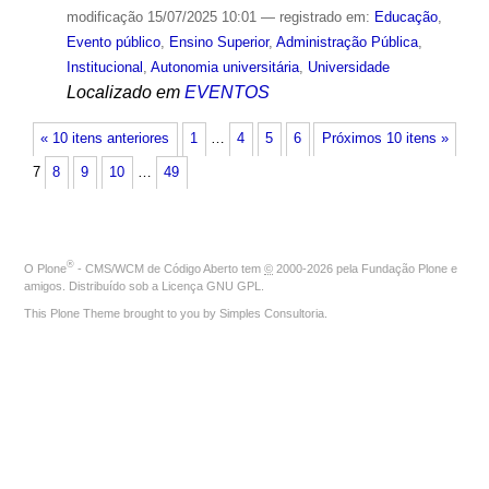
modificação
15/07/2025 10:01
— registrado em:
Educação
,
Evento público
,
Ensino Superior
,
Administração Pública
,
Institucional
,
Autonomia universitária
,
Universidade
Localizado em
EVENTOS
« 10 itens anteriores
1
…
4
5
6
Próximos 10 itens »
7
8
9
10
…
49
®
O
Plone
- CMS/WCM de Código Aberto
tem
©
2000-2026 pela
Fundação Plone
e
amigos. Distribuído sob a
Licença GNU GPL
.
This Plone Theme brought to you by
Simples Consultoria
.