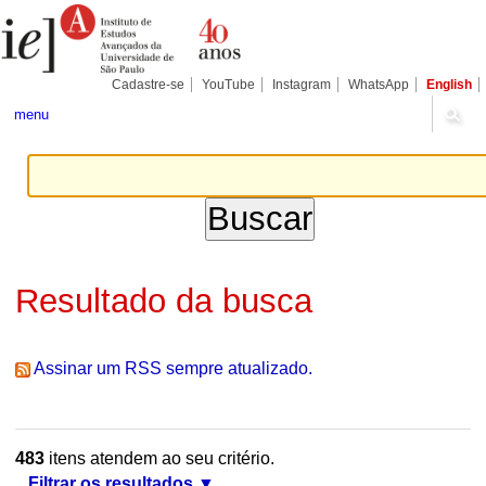
Ir
Ferramentas
Seções
para
Pessoais
o
conteúdo.
|
Cadastre-se
YouTube
Instagram
WhatsApp
English
Ir
para
menu
a
navegação
Resultado da busca
Assinar um RSS sempre atualizado.
483
itens atendem ao seu critério.
Filtrar os resultados