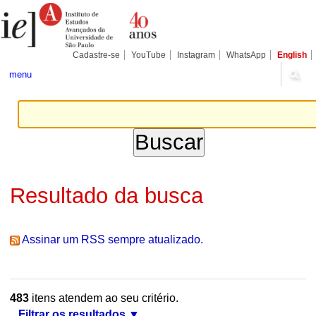
Ir
Ferramentas
Seções
para
Pessoais
o
conteúdo.
|
Cadastre-se
YouTube
Instagram
WhatsApp
English
Ir
para
menu
a
navegação
Resultado da busca
Assinar um RSS sempre atualizado.
483
itens atendem ao seu critério.
Filtrar os resultados