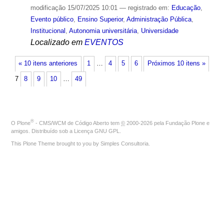
modificação
15/07/2025 10:01
— registrado em:
Educação
,
Evento público
,
Ensino Superior
,
Administração Pública
,
Institucional
,
Autonomia universitária
,
Universidade
Localizado em
EVENTOS
« 10 itens anteriores
1
…
4
5
6
Próximos 10 itens »
7
8
9
10
…
49
®
O
Plone
- CMS/WCM de Código Aberto
tem
©
2000-2026 pela
Fundação Plone
e
amigos. Distribuído sob a
Licença GNU GPL
.
This Plone Theme brought to you by
Simples Consultoria
.