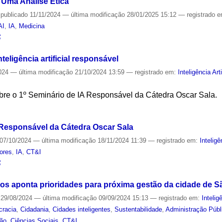
 Uma Análise Ética
—
publicado
11/11/2024
—
última modificação
28/01/2025 15:12
— registrado 
AI
,
IA
,
Medicina
S
eligência artificial responsável
024
—
última modificação
21/10/2024 13:59
— registrado em:
Inteligência Arti
bre o 1º Seminário de IA Responsável da Cátedra Oscar Sala.
S
 Responsável da Cátedra Oscar Sala
07/10/2024
—
última modificação
18/11/2024 11:39
— registrado em:
Inteligê
ores
,
IA
,
CT&I
S
s aponta prioridades para próxima gestão da cidade de S
29/08/2024
—
última modificação
09/09/2024 15:13
— registrado em:
Inteligê
racia
,
Cidadania
,
Cidades inteligentes
,
Sustentabilidade
,
Administração Públ
ão
,
Ciências Sociais
,
CT&I