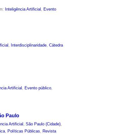
em:
Inteligência Artificial
,
Evento
ficial
,
Interdisciplinaridade
,
Cátedra
ncia Artificial
,
Evento público
,
ão Paulo
ncia Artificial
,
São Paulo (Cidade)
,
ica
,
Políticas Públicas
,
Revista