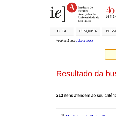
Ir
Ferramentas
Seções
para
Pessoais
o
conteúdo.
|
Ir
para
a
O IEA
PESQUISA
PESS
navegação
Você está aqui:
Página Inicial
Resultado da bu
213
itens atendem ao seu critéri