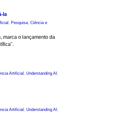
-la
ficial
,
Pesquisa
,
Ciência e
9h, marca o lançamento da
ífica".
ência Artificial
,
Understanding AI
,
ência Artificial
,
Understanding AI
,