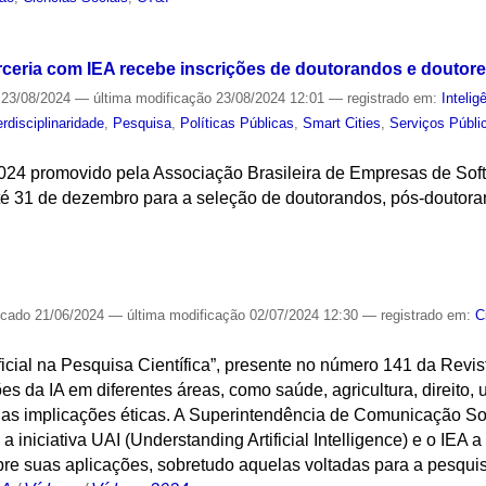
S
ceria com IEA recebe inscrições de doutorandos e doutor
23/08/2024
—
última modificação
23/08/2024 12:01
— registrado em:
Inteligê
erdisciplinaridade
,
Pesquisa
,
Políticas Públicas
,
Smart Cities
,
Serviços Públi
24 promovido pela Associação Brasileira de Empresas de Sof
até 31 de dezembro para a seleção de doutorandos, pós-doutor
S
icado
21/06/2024
—
última modificação
02/07/2024 12:30
— registrado em:
C
tificial na Pesquisa Científica”, presente no número 141 da Re
ões da IA em diferentes áreas, como saúde, agricultura, direit
uas implicações éticas. A Superintendência de Comunicação S
 iniciativa UAI (Understanding Artificial Intelligence) e o IEA 
obre suas aplicações, sobretudo aquelas voltadas para a pesquisa