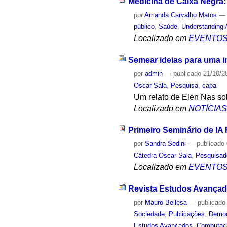
Medicina de Caixa Negra:
por
Amanda Carvalho Matos
público
,
Saúde
,
Understanding 
Localizado em
EVENTO
Semear ideias para uma int
por
admin
—
publicado
21/10/2
Oscar Sala
,
Pesquisa
,
capa
Um relato de Elen Nas so
Localizado em
NOTÍCIA
Primeiro Seminário de IA
por
Sandra Sedini
—
publicado
Cátedra Oscar Sala
,
Pesquisad
Localizado em
EVENTO
Revista Estudos Avançado
por
Mauro Bellesa
—
publicado
Sociedade
,
Publicações
,
Democ
Estudos Avançados
,
Computaç