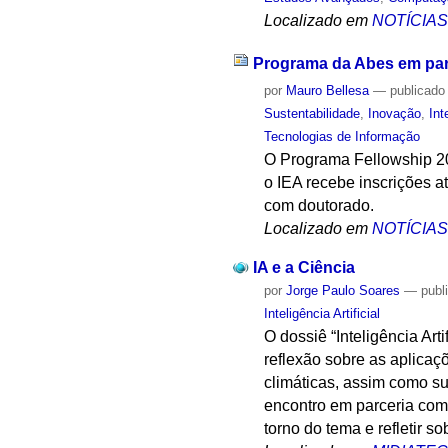
Localizado em
NOTÍCIA
Programa da Abes em par
por
Mauro Bellesa
—
publicado
Sustentabilidade
,
Inovação
,
Int
Tecnologias de Informação
O Programa Fellowship 20
o IEA recebe inscrições 
com doutorado.
Localizado em
NOTÍCIA
IA e a Ciência
por
Jorge Paulo Soares
—
publ
Inteligência Artificial
O dossiê “Inteligência Ar
reflexão sobre as aplicaç
climáticas, assim como s
encontro em parceria com a
torno do tema e refletir s