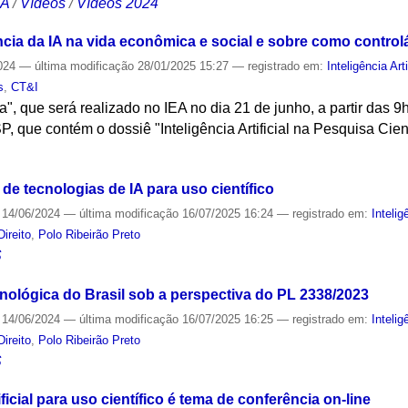
CA
/
Vídeos
/
Vídeos 2024
cia da IA na vida econômica e social e sobre como controlá
024
—
última modificação
28/01/2025 15:27
— registrado em:
Inteligência Arti
s
,
CT&I
ia", que será realizado no IEA no dia 21 de junho, a partir das 
 que contém o dossiê "Inteligência Artificial na Pesquisa Cient
S
de tecnologias de IA para uso científico
14/06/2024
—
última modificação
16/07/2025 16:24
— registrado em:
Intelig
Direito
,
Polo Ribeirão Preto
S
nológica do Brasil sob a perspectiva do PL 2338/2023
14/06/2024
—
última modificação
16/07/2025 16:25
— registrado em:
Intelig
Direito
,
Polo Ribeirão Preto
S
ificial para uso científico é tema de conferência on-line