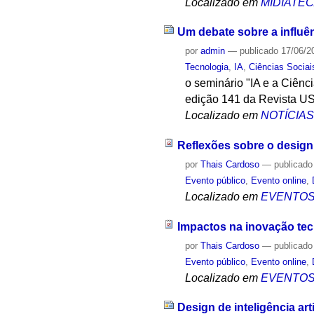
Localizado em
MIDIATE
Um debate sobre a influên
por
admin
—
publicado
17/06/2
Tecnologia
,
IA
,
Ciências Sociai
o seminário "IA e a Ciênc
edição 141 da Revista USP,
Localizado em
NOTÍCIA
Reflexões sobre o design 
por
Thais Cardoso
—
publicado
Evento público
,
Evento online
,
Localizado em
EVENTO
Impactos na inovação tec
por
Thais Cardoso
—
publicado
Evento público
,
Evento online
,
Localizado em
EVENTO
Design de inteligência art