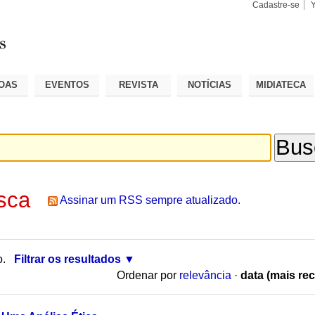
Cadastre-se
Busca
Busca
Avançad
OAS
EVENTOS
REVISTA
NOTÍCIAS
MIDIATECA
sca
Assinar um RSS sempre atualizado.
o.
Filtrar os resultados
Ordenar por
relevância
·
data (mais rec