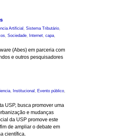
es
ncia Artificial
,
Sistema Tributário
,
cos
,
Sociedade
,
Internet
,
capa
,
tware (Abes) em parceria com
andos e outros pesquisadores
iencia
,
Institucional
,
Evento público
,
vista USP, busca promover uma
o, urbanização e mudanças
ocial da USP promove este
a fim de ampliar o debate em
 científica.