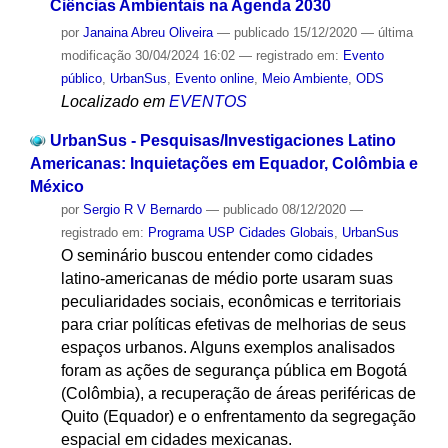
Ciências Ambientais na Agenda 2030
por
Janaina Abreu Oliveira
—
publicado
15/12/2020
—
última
modificação
30/04/2024 16:02
— registrado em:
Evento
público
,
UrbanSus
,
Evento online
,
Meio Ambiente
,
ODS
Localizado em
EVENTOS
UrbanSus - Pesquisas/Investigaciones Latino
Americanas: Inquietações em Equador, Colômbia e
México
por
Sergio R V Bernardo
—
publicado
08/12/2020
—
registrado em:
Programa USP Cidades Globais
,
UrbanSus
O seminário buscou entender como cidades
latino-americanas de médio porte usaram suas
peculiaridades sociais, econômicas e territoriais
para criar políticas efetivas de melhorias de seus
espaços urbanos. Alguns exemplos analisados
foram as ações de segurança pública em Bogotá
(Colômbia), a recuperação de áreas periféricas de
Quito (Equador) e o enfrentamento da segregação
espacial em cidades mexicanas.