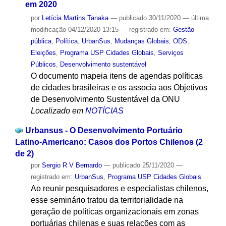
em 2020
por
Letícia Martins Tanaka
—
publicado
30/11/2020
—
última
modificação
04/12/2020 13:15
— registrado em:
Gestão
pública
,
Política
,
UrbanSus
,
Mudanças Globais
,
ODS
,
Eleições
,
Programa USP Cidades Globais
,
Serviços
Públicos
,
Desenvolvimento sustentável
O documento mapeia itens de agendas políticas
de cidades brasileiras e os associa aos Objetivos
de Desenvolvimento Sustentável da ONU
Localizado em
NOTÍCIAS
Urbansus - O Desenvolvimento Portuário
Latino-Americano: Casos dos Portos Chilenos (2
de 2)
por
Sergio R V Bernardo
—
publicado
25/11/2020
—
registrado em:
UrbanSus
,
Programa USP Cidades Globais
Ao reunir pesquisadores e especialistas chilenos,
esse seminário tratou da territorialidade na
geração de políticas organizacionais em zonas
portuárias chilenas e suas relações com as