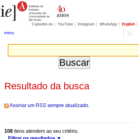
Ir
Ferramentas
Seções
para
Pessoais
o
conteúdo.
|
Cadastre-se
YouTube
Instagram
WhatsApp
English
Ir
para
menu
a
navegação
Resultado da busca
Assinar um RSS sempre atualizado.
108
itens atendem ao seu critério.
Filtrar os resultados