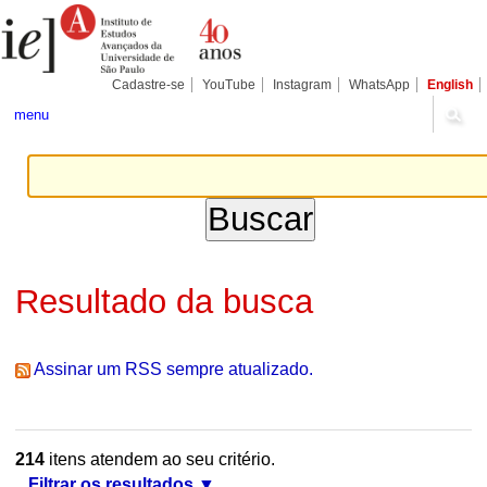
Ir
Ferramentas
Seções
para
Pessoais
o
conteúdo.
|
Cadastre-se
YouTube
Instagram
WhatsApp
English
Ir
para
menu
a
navegação
Resultado da busca
Assinar um RSS sempre atualizado.
214
itens atendem ao seu critério.
Filtrar os resultados