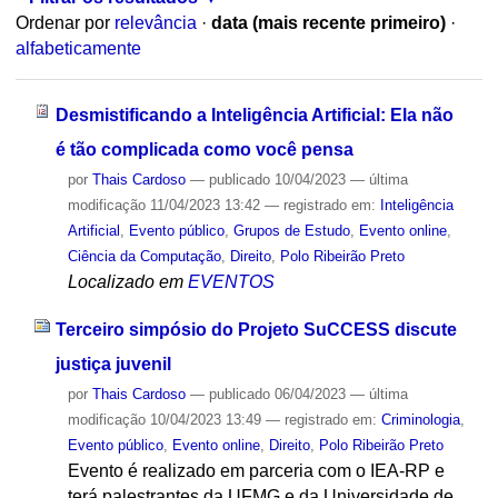
Ordenar por
relevância
·
data (mais recente primeiro)
·
alfabeticamente
Desmistificando a Inteligência Artificial: Ela não
é tão complicada como você pensa
por
Thais Cardoso
—
publicado
10/04/2023
—
última
modificação
11/04/2023 13:42
— registrado em:
Inteligência
Artificial
,
Evento público
,
Grupos de Estudo
,
Evento online
,
Ciência da Computação
,
Direito
,
Polo Ribeirão Preto
Localizado em
EVENTOS
Terceiro simpósio do Projeto SuCCESS discute
justiça juvenil
por
Thais Cardoso
—
publicado
06/04/2023
—
última
modificação
10/04/2023 13:49
— registrado em:
Criminologia
,
Evento público
,
Evento online
,
Direito
,
Polo Ribeirão Preto
Evento é realizado em parceria com o IEA-RP e
terá palestrantes da UFMG e da Universidade de