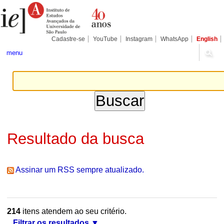
Ir
Ferramentas
Seções
para
Pessoais
o
conteúdo.
|
Cadastre-se
YouTube
Instagram
WhatsApp
English
Ir
para
menu
a
navegação
Resultado da busca
Assinar um RSS sempre atualizado.
214
itens atendem ao seu critério.
Filtrar os resultados