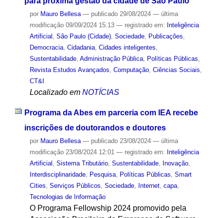
para próxima gestão da cidade de São Paulo
por
Mauro Bellesa
—
publicado
29/08/2024
—
última
modificação
09/09/2024 15:13
— registrado em:
Inteligência
Artificial
,
São Paulo (Cidade)
,
Sociedade
,
Publicações
,
Democracia
,
Cidadania
,
Cidades inteligentes
,
Sustentabilidade
,
Administração Pública
,
Políticas Públicas
,
Revista Estudos Avançados
,
Computação
,
Ciências Sociais
,
CT&I
Localizado em
NOTÍCIAS
Programa da Abes em parceria com IEA recebe
inscrições de doutorandos e doutores
por
Mauro Bellesa
—
publicado
23/08/2024
—
última
modificação
23/08/2024 12:01
— registrado em:
Inteligência
Artificial
,
Sistema Tributário
,
Sustentabilidade
,
Inovação
,
Interdisciplinaridade
,
Pesquisa
,
Políticas Públicas
,
Smart
Cities
,
Serviços Públicos
,
Sociedade
,
Internet
,
capa
,
Tecnologias de Informação
O Programa Fellowship 2024 promovido pela