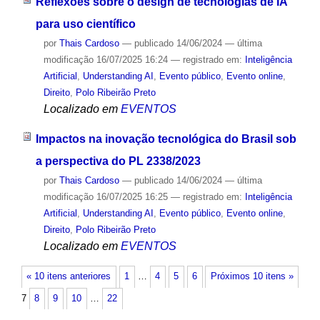
Reflexões sobre o design de tecnologias de IA
para uso científico
por
Thais Cardoso
—
publicado
14/06/2024
—
última
modificação
16/07/2025 16:24
— registrado em:
Inteligência
Artificial
,
Understanding AI
,
Evento público
,
Evento online
,
Direito
,
Polo Ribeirão Preto
Localizado em
EVENTOS
Impactos na inovação tecnológica do Brasil sob
a perspectiva do PL 2338/2023
por
Thais Cardoso
—
publicado
14/06/2024
—
última
modificação
16/07/2025 16:25
— registrado em:
Inteligência
Artificial
,
Understanding AI
,
Evento público
,
Evento online
,
Direito
,
Polo Ribeirão Preto
Localizado em
EVENTOS
« 10 itens anteriores
1
…
4
5
6
Próximos 10 itens »
7
8
9
10
…
22