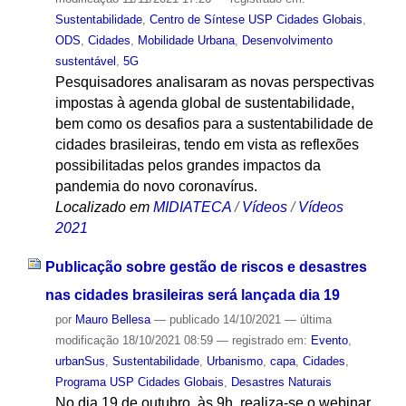
Sustentabilidade
,
Centro de Síntese USP Cidades Globais
,
ODS
,
Cidades
,
Mobilidade Urbana
,
Desenvolvimento
sustentável
,
5G
Pesquisadores analisaram as novas perspectivas
impostas à agenda global de sustentabilidade,
bem como os desafios para a sustentabilidade de
cidades brasileiras, tendo em vista as reflexões
possibilitadas pelos grandes impactos da
pandemia do novo coronavírus.
Localizado em
MIDIATECA
/
Vídeos
/
Vídeos
2021
Publicação sobre gestão de riscos e desastres
nas cidades brasileiras será lançada dia 19
por
Mauro Bellesa
—
publicado
14/10/2021
—
última
modificação
18/10/2021 08:59
— registrado em:
Evento
,
urbanSus
,
Sustentabilidade
,
Urbanismo
,
capa
,
Cidades
,
Programa USP Cidades Globais
,
Desastres Naturais
No dia 19 de outubro, às 9h, realiza-se o webinar