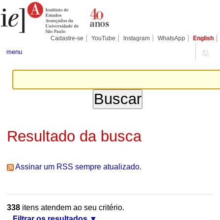
Ir
Ferramentas
Seções
para
Pessoais
o
conteúdo.
|
Cadastre-se
YouTube
Instagram
WhatsApp
English
Ir
para
menu
a
navegação
Resultado da busca
Assinar um RSS sempre atualizado.
338
itens atendem ao seu critério.
Filtrar os resultados