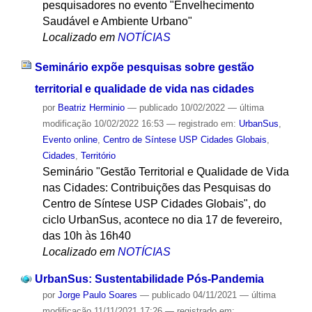
pesquisadores no evento "Envelhecimento
Saudável e Ambiente Urbano"
Localizado em
NOTÍCIAS
Seminário expõe pesquisas sobre gestão
territorial e qualidade de vida nas cidades
por
Beatriz Herminio
—
publicado
10/02/2022
—
última
modificação
10/02/2022 16:53
— registrado em:
UrbanSus
,
Evento online
,
Centro de Síntese USP Cidades Globais
,
Cidades
,
Território
Seminário "Gestão Territorial e Qualidade de Vida
nas Cidades: Contribuições das Pesquisas do
Centro de Síntese USP Cidades Globais", do
ciclo UrbanSus, acontece no dia 17 de fevereiro,
das 10h às 16h40
Localizado em
NOTÍCIAS
UrbanSus: Sustentabilidade Pós-Pandemia
por
Jorge Paulo Soares
—
publicado
04/11/2021
—
última
modificação
11/11/2021 17:26
— registrado em: