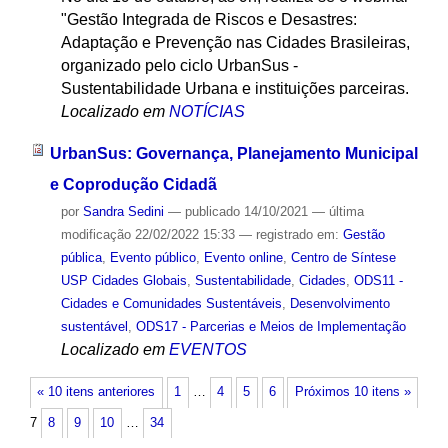
"Gestão Integrada de Riscos e Desastres:
Adaptação e Prevenção nas Cidades Brasileiras,
organizado pelo ciclo UrbanSus -
Sustentabilidade Urbana e instituições parceiras.
Localizado em
NOTÍCIAS
UrbanSus: Governança, Planejamento Municipal
e Coprodução Cidadã
por
Sandra Sedini
—
publicado
14/10/2021
—
última
modificação
22/02/2022 15:33
— registrado em:
Gestão
pública
,
Evento público
,
Evento online
,
Centro de Síntese
USP Cidades Globais
,
Sustentabilidade
,
Cidades
,
ODS11 -
Cidades e Comunidades Sustentáveis
,
Desenvolvimento
sustentável
,
ODS17 - Parcerias e Meios de Implementação
Localizado em
EVENTOS
« 10 itens anteriores
1
…
4
5
6
Próximos 10 itens »
7
8
9
10
…
34