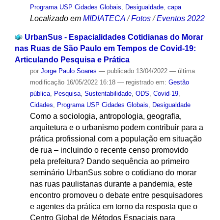
Programa USP Cidades Globais
,
Desigualdade
,
capa
Localizado em
MIDIATECA
/
Fotos
/
Eventos 2022
UrbanSus - Espacialidades Cotidianas do Morar
nas Ruas de São Paulo em Tempos de Covid-19:
Articulando Pesquisa e Prática
por
Jorge Paulo Soares
—
publicado
13/04/2022
—
última
modificação
16/05/2022 16:18
— registrado em:
Gestão
pública
,
Pesquisa
,
Sustentabilidade
,
ODS
,
Covid-19
,
Cidades
,
Programa USP Cidades Globais
,
Desigualdade
Como a sociologia, antropologia, geografia,
arquitetura e o urbanismo podem contribuir para a
prática profissional com a população em situação
de rua – incluindo o recente censo promovido
pela prefeitura? Dando sequência ao primeiro
seminário UrbanSus sobre o cotidiano do morar
nas ruas paulistanas durante a pandemia, este
encontro promoveu o debate entre pesquisadores
e agentes da prática em torno da resposta que o
Centro Global de Métodos Espaciais para