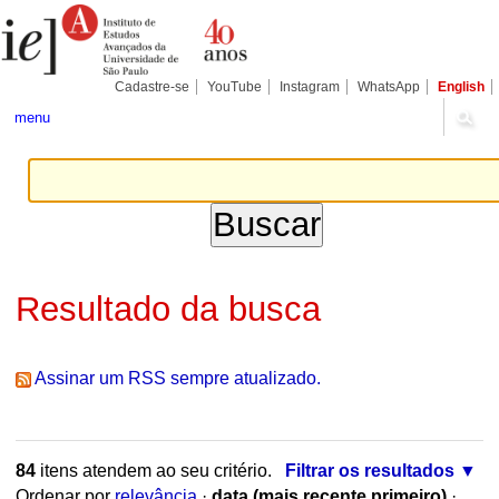
Ir
Ferramentas
Seções
para
Pessoais
o
conteúdo.
|
Cadastre-se
YouTube
Instagram
WhatsApp
English
Ir
para
menu
a
navegação
Resultado da busca
Assinar um RSS sempre atualizado.
84
itens atendem ao seu critério.
Filtrar os resultados
Ordenar por
relevância
·
data (mais recente primeiro)
·