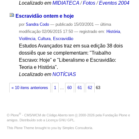
Localizado em
MIDIATECA
/
Fotos
/
Eventos 2004
Escravidão ontem e hoje
por
Sandra Codo
—
publicado
15/03/2001
—
última
modificação
02/06/2015 17:50
— registrado em:
História
,
Violência
,
Cultura
,
Escravidão
Estudos Avançados traz em sua edição 38 dois
dossiês que se complementam: "Trabalho
Escravo: Hoje" e "Liberalismo e Escravidão:
Teoria e História".
Localizado em
NOTÍCIAS
« 10 itens anteriores
1
…
60
61
62
63
®
O
Plone
- CMS/WCM de Código Aberto
tem
©
2000-2026 pela
Fundação Plone
e
amigos. Distribuído sob a
Licença GNU GPL
.
This Plone Theme brought to you by
Simples Consultoria
.