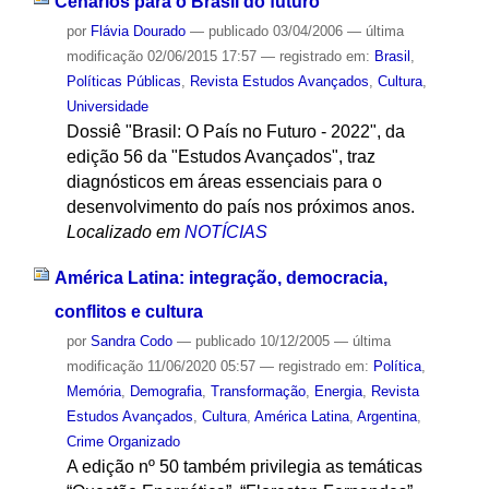
Cenários para o Brasil do futuro
por
Flávia Dourado
—
publicado
03/04/2006
—
última
modificação
02/06/2015 17:57
— registrado em:
Brasil
,
Políticas Públicas
,
Revista Estudos Avançados
,
Cultura
,
Universidade
Dossiê "Brasil: O País no Futuro - 2022", da
edição 56 da "Estudos Avançados", traz
diagnósticos em áreas essenciais para o
desenvolvimento do país nos próximos anos.
Localizado em
NOTÍCIAS
América Latina: integração, democracia,
conflitos e cultura
por
Sandra Codo
—
publicado
10/12/2005
—
última
modificação
11/06/2020 05:57
— registrado em:
Política
,
Memória
,
Demografia
,
Transformação
,
Energia
,
Revista
Estudos Avançados
,
Cultura
,
América Latina
,
Argentina
,
Crime Organizado
A edição nº 50 também privilegia as temáticas