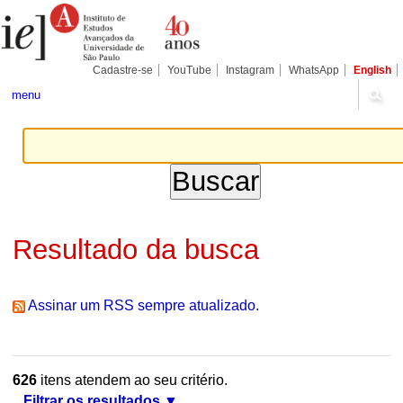
Ir
Ferramentas
Seções
para
Pessoais
o
conteúdo.
|
Cadastre-se
YouTube
Instagram
WhatsApp
English
Ir
para
menu
a
navegação
Resultado da busca
Assinar um RSS sempre atualizado.
626
itens atendem ao seu critério.
Filtrar os resultados