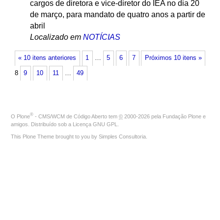
cargos de diretora e vice-diretor do IEA no dia 20
de março, para mandato de quatro anos a partir de
abril
Localizado em
NOTÍCIAS
« 10 itens anteriores
1
…
5
6
7
Próximos 10 itens »
8
9
10
11
…
49
®
O
Plone
- CMS/WCM de Código Aberto
tem
©
2000-2026 pela
Fundação Plone
e
amigos. Distribuído sob a
Licença GNU GPL
.
This Plone Theme brought to you by
Simples Consultoria
.