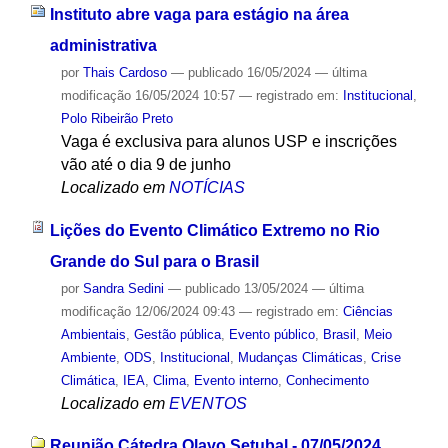
Instituto abre vaga para estágio na área
administrativa
por
Thais Cardoso
—
publicado
16/05/2024
—
última
modificação
16/05/2024 10:57
— registrado em:
Institucional
,
Polo Ribeirão Preto
Vaga é exclusiva para alunos USP e inscrições
vão até o dia 9 de junho
Localizado em
NOTÍCIAS
Lições do Evento Climático Extremo no Rio
Grande do Sul para o Brasil
por
Sandra Sedini
—
publicado
13/05/2024
—
última
modificação
12/06/2024 09:43
— registrado em:
Ciências
Ambientais
,
Gestão pública
,
Evento público
,
Brasil
,
Meio
Ambiente
,
ODS
,
Institucional
,
Mudanças Climáticas
,
Crise
Climática
,
IEA
,
Clima
,
Evento interno
,
Conhecimento
Localizado em
EVENTOS
Reunião Cátedra Olavo Setubal - 07/05/2024