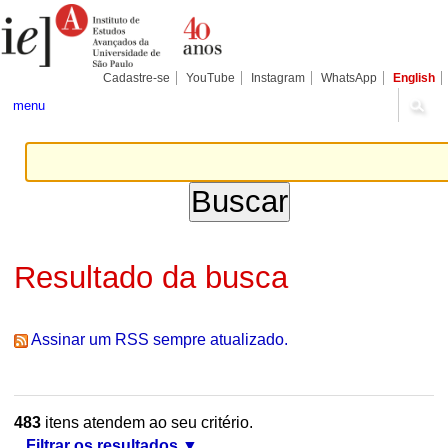
Ir
Ferramentas
Seções
para
Pessoais
o
conteúdo.
|
Cadastre-se
YouTube
Instagram
WhatsApp
English
Ir
para
menu
a
navegação
Resultado da busca
Assinar um RSS sempre atualizado.
483
itens atendem ao seu critério.
Filtrar os resultados