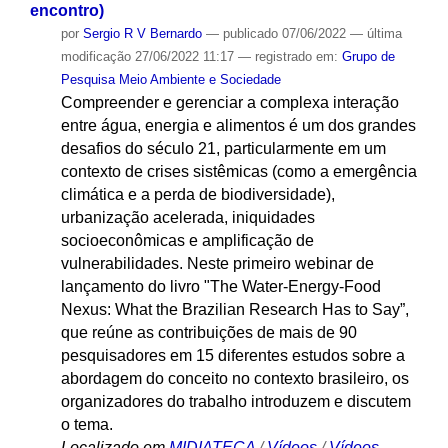
encontro)
por
Sergio R V Bernardo
—
publicado
07/06/2022
—
última
modificação
27/06/2022 11:17
— registrado em:
Grupo de
Pesquisa Meio Ambiente e Sociedade
Compreender e gerenciar a complexa interação
entre água, energia e alimentos é um dos grandes
desafios do século 21, particularmente em um
contexto de crises sistêmicas (como a emergência
climática e a perda de biodiversidade),
urbanização acelerada, iniquidades
socioeconômicas e amplificação de
vulnerabilidades. Neste primeiro webinar de
lançamento do livro "The Water-Energy-Food
Nexus: What the Brazilian Research Has to Say”,
que reúne as contribuições de mais de 90
pesquisadores em 15 diferentes estudos sobre a
abordagem do conceito no contexto brasileiro, os
organizadores do trabalho introduzem e discutem
o tema.
Localizado em
MIDIATECA
/
Vídeos
/
Vídeos