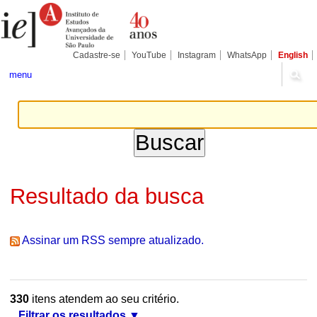
Ir
Ferramentas
Seções
para
Pessoais
o
conteúdo.
|
Cadastre-se
YouTube
Instagram
WhatsApp
English
Ir
para
menu
a
navegação
Resultado da busca
Assinar um RSS sempre atualizado.
330
itens atendem ao seu critério.
Filtrar os resultados