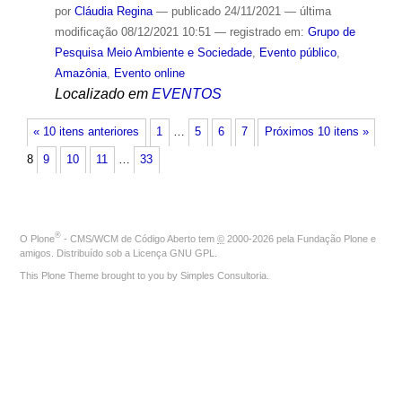
por
Cláudia Regina
—
publicado
24/11/2021
—
última
modificação
08/12/2021 10:51
— registrado em:
Grupo de
Pesquisa Meio Ambiente e Sociedade
,
Evento público
,
Amazônia
,
Evento online
Localizado em
EVENTOS
« 10 itens anteriores
1
…
5
6
7
Próximos 10 itens »
8
9
10
11
…
33
®
O
Plone
- CMS/WCM de Código Aberto
tem
©
2000-2026 pela
Fundação Plone
e
amigos. Distribuído sob a
Licença GNU GPL
.
This Plone Theme brought to you by
Simples Consultoria
.