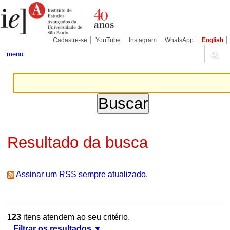
Ir
Ferramentas
Seções
para
Pessoais
o
conteúdo.
|
Cadastre-se
YouTube
Instagram
WhatsApp
English
Ir
para
menu
a
navegação
Resultado da busca
Assinar um RSS sempre atualizado.
123
itens atendem ao seu critério.
Filtrar os resultados