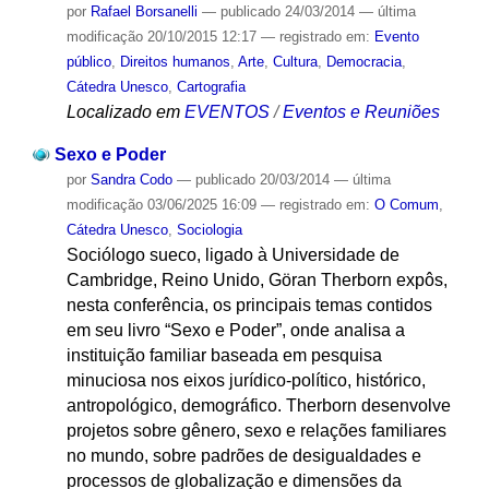
por
Rafael Borsanelli
—
publicado
24/03/2014
—
última
modificação
20/10/2015 12:17
— registrado em:
Evento
público
,
Direitos humanos
,
Arte
,
Cultura
,
Democracia
,
Cátedra Unesco
,
Cartografia
Localizado em
EVENTOS
/
Eventos e Reuniões
Sexo e Poder
por
Sandra Codo
—
publicado
20/03/2014
—
última
modificação
03/06/2025 16:09
— registrado em:
O Comum
,
Cátedra Unesco
,
Sociologia
Sociólogo sueco, ligado à Universidade de
Cambridge, Reino Unido, Göran Therborn expôs,
nesta conferência, os principais temas contidos
em seu livro “Sexo e Poder”, onde analisa a
instituição familiar baseada em pesquisa
minuciosa nos eixos jurídico-político, histórico,
antropológico, demográfico. Therborn desenvolve
projetos sobre gênero, sexo e relações familiares
no mundo, sobre padrões de desigualdades e
processos de globalização e dimensões da