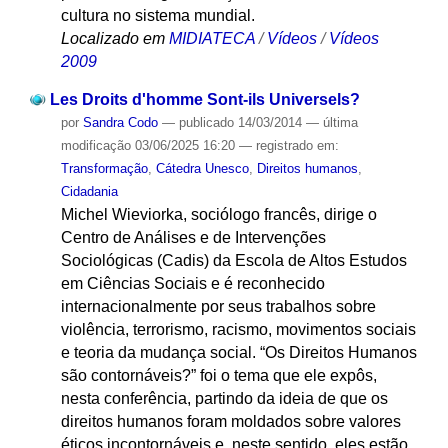
cultura no sistema mundial.
Localizado em
MIDIATECA
/
Vídeos
/
Vídeos
2009
Les Droits d'homme Sont-ils Universels?
por
Sandra Codo
—
publicado
14/03/2014
—
última
modificação
03/06/2025 16:20
— registrado em:
Transformação
,
Cátedra Unesco
,
Direitos humanos
,
Cidadania
Michel Wieviorka, sociólogo francês, dirige o
Centro de Análises e de Intervenções
Sociológicas (Cadis) da Escola de Altos Estudos
em Ciências Sociais e é reconhecido
internacionalmente por seus trabalhos sobre
violência, terrorismo, racismo, movimentos sociais
e teoria da mudança social. “Os Direitos Humanos
são contornáveis?” foi o tema que ele expôs,
nesta conferência, partindo da ideia de que os
direitos humanos foram moldados sobre valores
éticos incontornáveis e, neste sentido, eles estão