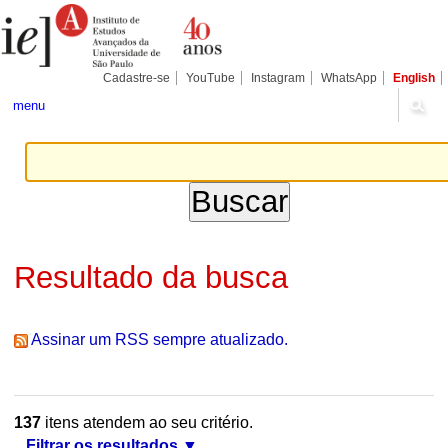
Ir
Ferramentas
Seções
para
Pessoais
o
conteúdo.
|
Cadastre-se
YouTube
Instagram
WhatsApp
English
Ir
para
menu
a
navegação
Resultado da busca
Assinar um RSS sempre atualizado.
137
itens atendem ao seu critério.
Filtrar os resultados