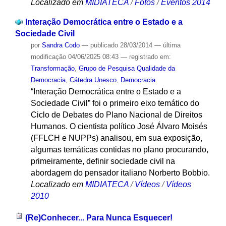
Localizado em
MIDIATECA
/
Fotos
/
Eventos 2014
Interação Democrática entre o Estado e a
Sociedade Civil
por
Sandra Codo
—
publicado
28/03/2014
—
última
modificação
04/06/2025 08:43
— registrado em:
Transformação
,
Grupo de Pesquisa Qualidade da
Democracia
,
Cátedra Unesco
,
Democracia
“Interação Democrática entre o Estado e a
Sociedade Civil” foi o primeiro eixo temático do
Ciclo de Debates do Plano Nacional de Direitos
Humanos. O cientista político José Álvaro Moisés
(FFLCH e NUPPs) analisou, em sua exposição,
algumas temáticas contidas no plano procurando,
primeiramente, definir sociedade civil na
abordagem do pensador italiano Norberto Bobbio.
Localizado em
MIDIATECA
/
Vídeos
/
Vídeos
2010
(Re)Conhecer... Para Nunca Esquecer!