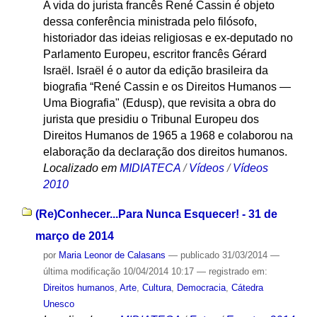
A vida do jurista francês René Cassin é objeto
dessa conferência ministrada pelo filósofo,
historiador das ideias religiosas e ex-deputado no
Parlamento Europeu, escritor francês Gérard
Israël. Israël é o autor da edição brasileira da
biografia “René Cassin e os Direitos Humanos —
Uma Biografia" (Edusp), que revisita a obra do
jurista que presidiu o Tribunal Europeu dos
Direitos Humanos de 1965 a 1968 e colaborou na
elaboração da declaração dos direitos humanos.
Localizado em
MIDIATECA
/
Vídeos
/
Vídeos
2010
(Re)Conhecer...Para Nunca Esquecer! - 31 de
março de 2014
por
Maria Leonor de Calasans
—
publicado
31/03/2014
—
última modificação
10/04/2014 10:17
— registrado em:
Direitos humanos
,
Arte
,
Cultura
,
Democracia
,
Cátedra
Unesco