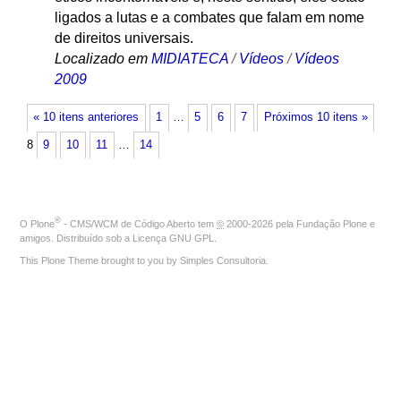
ligados a lutas e a combates que falam em nome
de direitos universais.
Localizado em
MIDIATECA
/
Vídeos
/
Vídeos
2009
« 10 itens anteriores
1
…
5
6
7
Próximos 10 itens »
8
9
10
11
…
14
®
O
Plone
- CMS/WCM de Código Aberto
tem
©
2000-2026 pela
Fundação Plone
e
amigos. Distribuído sob a
Licença GNU GPL
.
This Plone Theme brought to you by
Simples Consultoria
.