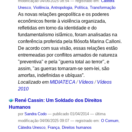
modificação
04/06/2025 08:54
— registrado em:
Cátedra
Unesco
,
Violência
,
Antropologia
,
Política
,
Transformação
As novas relações geopolítica e os poderes
econômicos frente à violência organizada,
refletidas em torno da identidade e do
fundamentalismo islâmico, foram analisadas na
conferência proferida pela filósofa Marina Calloni.
De acordo com sua visão, essas relações estão
entremeadas por conflitos armados de natureza
"preventiva" e pela "guerra total ao terror", e
assim, "as guerras tornaram-se sem-lei, são
amorfas, indefinidas e ubíquas”.
Localizado em
MIDIATECA
/
Vídeos
/
Vídeos
2010
René Cassin: Um Soldado dos Direitos
Humanos
por
Sandra Codo
—
publicado
01/04/2014
—
última
modificação
04/06/2025 09:07
— registrado em:
O Comum
,
Cátedra Unesco
,
França
,
Direitos humanos