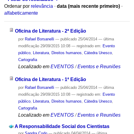
Ordenar por
relevância
·
data (mais recente primeiro)
·
alfabeticamente
Oficina de Literatura - 2ª Edição
por
Rafael Borsanelli
—
publicado
25/04/2014
—
última
modificação
29/09/2015 10:08
— registrado em:
Evento
público
,
Literatura
,
Direitos humanos
,
Cátedra Unesco
,
Cartografia
Localizado em
EVENTOS
/
Eventos e Reuniões
Oficina de Literatura - 1ª Edição
por
Rafael Borsanelli
—
publicado
25/04/2014
—
última
modificação
29/09/2015 10:08
— registrado em:
Evento
público
,
Literatura
,
Direitos humanos
,
Cátedra Unesco
,
Cartografia
Localizado em
EVENTOS
/
Eventos e Reuniões
A Responsabilidade Social dos Cientistas
por
Sandra Codo
—
publicado
04/04/2014
—
última