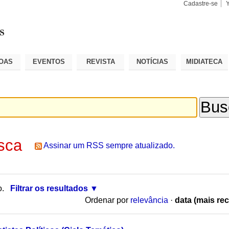
Cadastre-se
Busca
Busca
Avançad
OAS
EVENTOS
REVISTA
NOTÍCIAS
MIDIATECA
sca
Assinar um RSS sempre atualizado.
o.
Filtrar os resultados
Ordenar por
relevância
·
data (mais rec