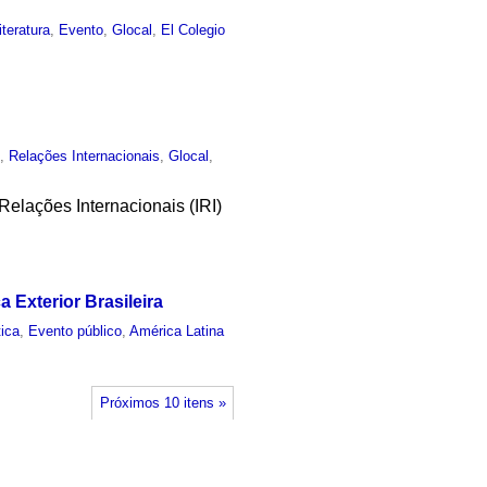
iteratura
,
Evento
,
Glocal
,
El Colegio
o
,
Relações Internacionais
,
Glocal
,
elações Internacionais (IRI)
 Exterior Brasileira
tica
,
Evento público
,
América Latina
Próximos 10 itens »