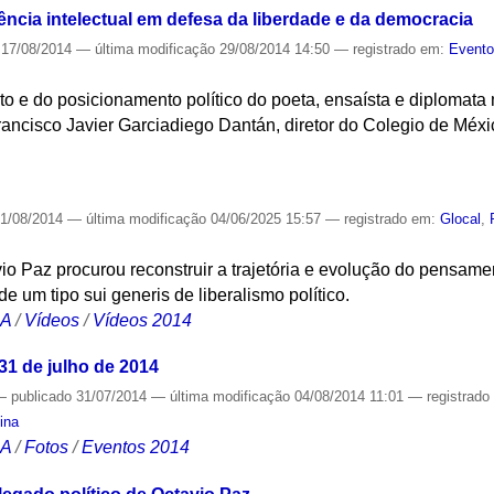
ncia intelectual em defesa da liberdade e da democracia
17/08/2014
—
última modificação
29/08/2014 14:50
— registrado em:
Event
nto e do posicionamento político do poeta, ensaísta e diplomata
ancisco Javier Garciadiego Dantán, diretor do Colegio de Méxi
S
1/08/2014
—
última modificação
04/06/2025 15:57
— registrado em:
Glocal
,
io Paz procurou reconstruir a trajetória e evolução do pensame
 um tipo sui generis de liberalismo político.
CA
/
Vídeos
/
Vídeos 2014
 31 de julho de 2014
—
publicado
31/07/2014
—
última modificação
04/08/2014 11:01
— registrad
ina
CA
/
Fotos
/
Eventos 2014