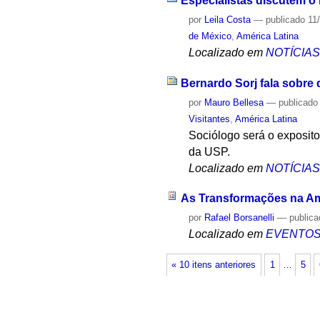
Especialistas discutem o 
por
Leila Costa
—
publicado
11
de México
,
América Latina
Localizado em
NOTÍCIA
Bernardo Sorj fala sobre d
por
Mauro Bellesa
—
publicado
Visitantes
,
América Latina
Sociólogo será o exposito
da USP.
Localizado em
NOTÍCIA
As Transformações na Amér
por
Rafael Borsanelli
—
public
Localizado em
EVENTO
« 10 itens anteriores
1
…
5