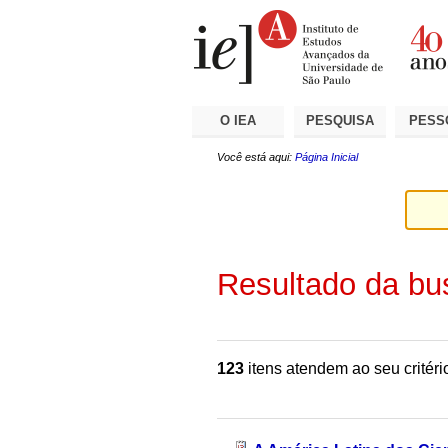
Ir
Ferramentas
Seções
para
Pessoais
o
conteúdo.
|
Ir
para
a
O IEA
PESQUISA
PESS
navegação
Você está aqui:
Página Inicial
Resultado da bu
123
itens atendem ao seu critéri