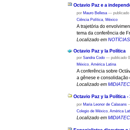
Octavio Paz e a independê
por
Mauro Bellesa
—
publicado
Ciência Política
,
México
A trajetória do envolvime
tema da conferência de Fr
Localizado em
NOTÍCIA
Octavio Paz y la Política
por
Sandra Codo
—
publicado
0
México
,
América Latina
A conferência sobre Octáv
a gênese e consolidação de
Localizado em
MIDIATE
Octavio Paz y la Política -
por
Maria Leonor de Calasans
Colegio de México
,
América Lat
Localizado em
MIDIATE