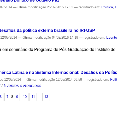
legado político de Octavio Paz
/07/2014
—
última modificação
26/09/2015 17:52
— registrado em:
Política
,
L
S
esafios da política externa brasileira no IRI-USP
12/05/2014
—
última modificação
04/02/2016 14:19
— registrado em:
Event
r em seminário do Programa de Pós-Graduação do Instituto de R
S
ica Latina e no Sistema Internacional: Desafios da Política
ado
12/05/2014
—
última modificação
12/05/2014 09:59
— registrado em:
Polí
S
/
Eventos e Reuniões
6
7
8
9
10
11
…
13