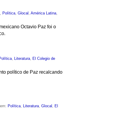
o
,
Política
,
Glocal
,
América Latina
,
 mexicano Octavio Paz foi o
co.
Política
,
Literatura
,
El Colegio de
nto político de Paz recalcando
o em:
Política
,
Literatura
,
Glocal
,
El