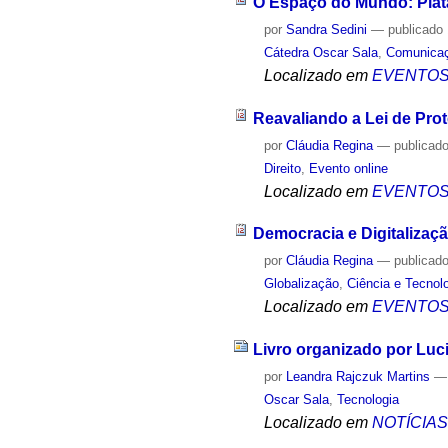
O Espaço do Mundo: Plata
por
Sandra Sedini
—
publicado
Cátedra Oscar Sala
,
Comunica
Localizado em
EVENTO
Reavaliando a Lei de Pro
por
Cláudia Regina
—
publicad
Direito
,
Evento online
Localizado em
EVENTO
Democracia e Digitalizaç
por
Cláudia Regina
—
publicad
Globalização
,
Ciência e Tecnol
Localizado em
EVENTO
Livro organizado por Luc
por
Leandra Rajczuk Martins
Oscar Sala
,
Tecnologia
Localizado em
NOTÍCIA