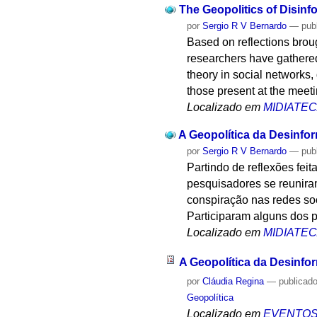
The Geopolitics of Disi
por
Sergio R V Bernardo
—
pub
Based on reflections brou
researchers have gathered 
theory in social networks
those present at the meeti
Localizado em
MIDIATE
A Geopolítica da Desinf
por
Sergio R V Bernardo
—
pub
Partindo de reflexões fe
pesquisadores se reuniram
conspiração nas redes so
Participaram alguns dos 
Localizado em
MIDIATE
A Geopolítica da Desinf
por
Cláudia Regina
—
publicad
Geopolítica
Localizado em
EVENTO