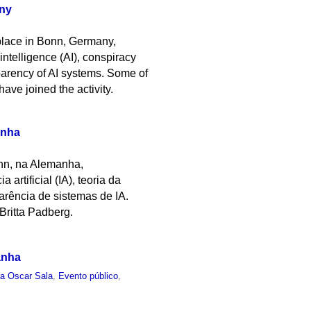
any
 place in Bonn, Germany,
intelligence (AI), conspiracy
sparency of AI systems. Some of
ave joined the activity.
anha
onn, na Alemanha,
rtificial (IA), teoria da
arência de sistemas de IA.
Britta Padberg.
anha
ra Oscar Sala
,
Evento público
,