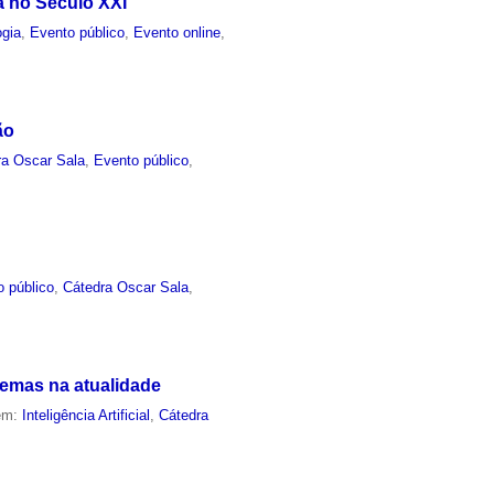
a no Século XXI
ogia
,
Evento público
,
Evento online
,
ão
ra Oscar Sala
,
Evento público
,
o público
,
Cátedra Oscar Sala
,
lemas na atualidade
 em:
Inteligência Artificial
,
Cátedra