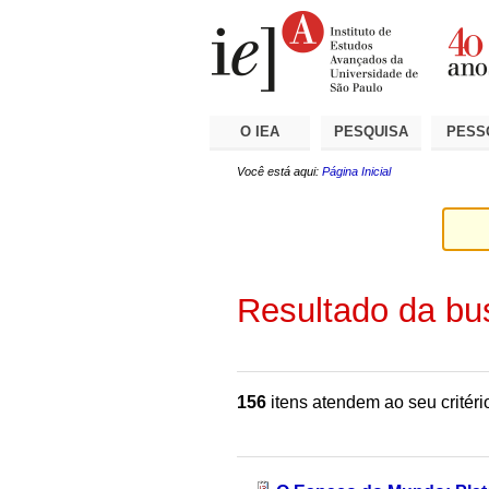
Ir
Ferramentas
Seções
para
Pessoais
o
conteúdo.
|
Ir
para
a
O IEA
PESQUISA
PESS
navegação
Você está aqui:
Página Inicial
Resultado da bu
156
itens atendem ao seu critéri