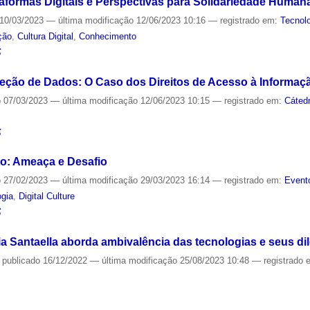
formas Digitais e Perspectivas para Solidariedade Human
10/03/2023
—
última modificação
12/06/2023 10:16
— registrado em:
Tecnol
ção
,
Cultura Digital
,
Conhecimento
S
teção de Dados: O Caso dos Direitos de Acesso à Informaç
o
07/03/2023
—
última modificação
12/06/2023 10:15
— registrado em:
Cáted
S
ão: Ameaça e Desafio
o
27/02/2023
—
última modificação
29/03/2023 16:14
— registrado em:
Event
ogia
,
Digital Culture
S
ia Santaella aborda ambivalência das tecnologias e seus di
—
publicado
16/12/2022
—
última modificação
25/08/2023 10:48
— registrado
S