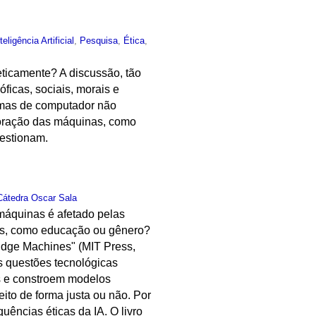
teligência Artificial
,
Pesquisa
,
Ética
,
ticamente? A discussão, tão
óficas, sociais, morais e
ramas de computador não
 coração das máquinas, como
estionam.
Cátedra Oscar Sala
máquinas é afetado pelas
cos, como educação ou gênero?
udge Machines" (MIT Press,
s questões tecnológicas
s e constroem modelos
feito de forma justa ou não. Por
ncias éticas da IA. O livro