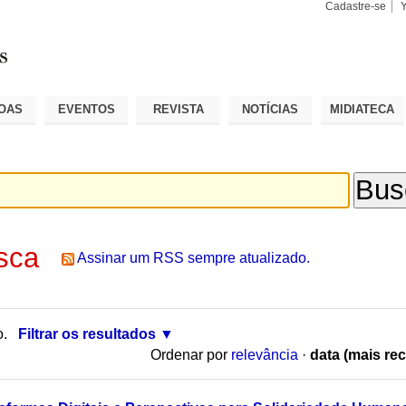
Cadastre-se
Busca
Busca
Avançad
OAS
EVENTOS
REVISTA
NOTÍCIAS
MIDIATECA
sca
Assinar um RSS sempre atualizado.
o.
Filtrar os resultados
Ordenar por
relevância
·
data (mais rec