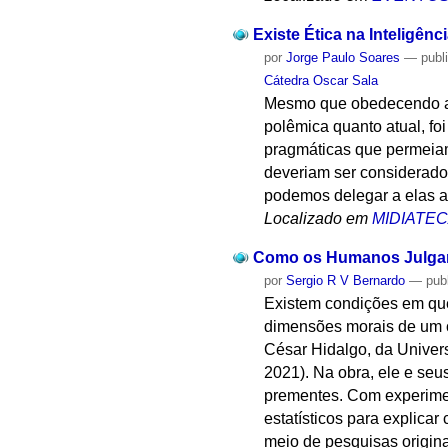
Existe Ética na Inteligência
por
Jorge Paulo Soares
—
publ
Cátedra Oscar Sala
Mesmo que obedecendo a 
polêmica quanto atual, foi
pragmáticas que permeiam 
deveriam ser considerado
podemos delegar a elas a
Localizado em
MIDIATE
Como os Humanos Julga
por
Sergio R V Bernardo
—
pub
Existem condições em qu
dimensões morais de um c
César Hidalgo, da Univer
2021). Na obra, ele e seu
prementes. Com experimen
estatísticos para explicar 
meio de pesquisas origin