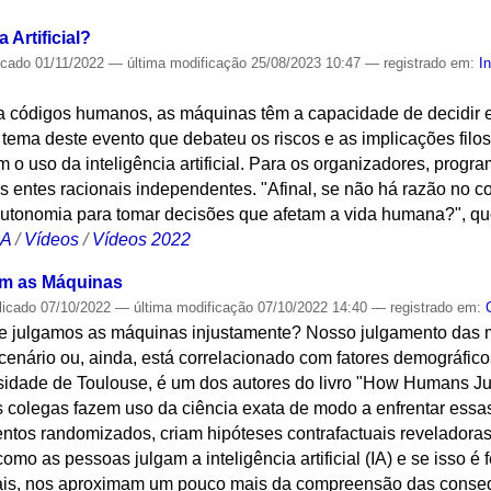
 Artificial?
icado
01/11/2022
—
última modificação
25/08/2023 10:47
— registrado em:
In
códigos humanos, as máquinas têm a capacidade de decidir e
 tema deste evento que debateu os riscos e as implicações filos
o uso da inteligência artificial. Para os organizadores, prog
s entes racionais independentes. "Afinal, se não há razão no
utonomia para tomar decisões que afetam a vida humana?", qu
CA
/
Vídeos
/
Vídeos 2022
m as Máquinas
licado
07/10/2022
—
última modificação
07/10/2022 14:40
— registrado em:
e julgamos as máquinas injustamente? Nosso julgamento das 
enário ou, ainda, está correlacionado com fatores demográfi
sidade de Toulouse, é um dos autores do livro "How Humans J
s colegas fazem uso da ciência exata de modo a enfrentar essa
tos randomizados, criam hipóteses contrafactuais reveladora
como as pessoas julgam a inteligência artificial (IA) e se isso é 
ais, nos aproximam um pouco mais da compreensão das consequê