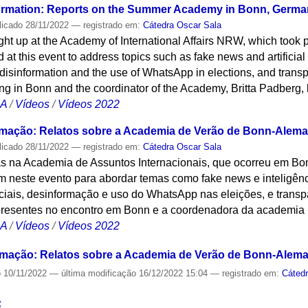
nformation: Reports on the Summer Academy in Bonn, Germ
licado
28/11/2022
— registrado em:
Cátedra Oscar Sala
ght up at the Academy of International Affairs NRW, which took
at this event to address topics such as fake news and artificial 
, disinformation and the use of WhatsApp in elections, and tran
ng in Bonn and the coordinator of the Academy, Britta Padberg, h
CA
/
Vídeos
/
Vídeos 2022
ormação: Relatos sobre a Academia de Verão de Bonn-Alem
licado
28/11/2022
— registrado em:
Cátedra Oscar Sala
itas na Academia de Assuntos Internacionais, que ocorreu em B
 neste evento para abordar temas como fake news e inteligência a
ciais, desinformação e uso do WhatsApp nas eleições, e transp
presentes no encontro em Bonn e a coordenadora da academia 
CA
/
Vídeos
/
Vídeos 2022
ormação: Relatos sobre a Academia de Verão de Bonn-Alem
o
10/11/2022
—
última modificação
16/12/2022 15:04
— registrado em:
Cáted
S