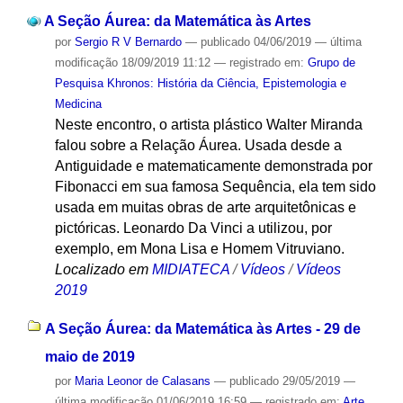
A Seção Áurea: da Matemática às Artes
por
Sergio R V Bernardo
—
publicado
04/06/2019
—
última
modificação
18/09/2019 11:12
— registrado em:
Grupo de
Pesquisa Khronos: História da Ciência, Epistemologia e
Medicina
Neste encontro, o artista plástico Walter Miranda
falou sobre a Relação Áurea. Usada desde a
Antiguidade e matematicamente demonstrada por
Fibonacci em sua famosa Sequência, ela tem sido
usada em muitas obras de arte arquitetônicas e
pictóricas. Leonardo Da Vinci a utilizou, por
exemplo, em Mona Lisa e Homem Vitruviano.
Localizado em
MIDIATECA
/
Vídeos
/
Vídeos
2019
A Seção Áurea: da Matemática às Artes - 29 de
maio de 2019
por
Maria Leonor de Calasans
—
publicado
29/05/2019
—
última modificação
01/06/2019 16:59
— registrado em:
Arte
,