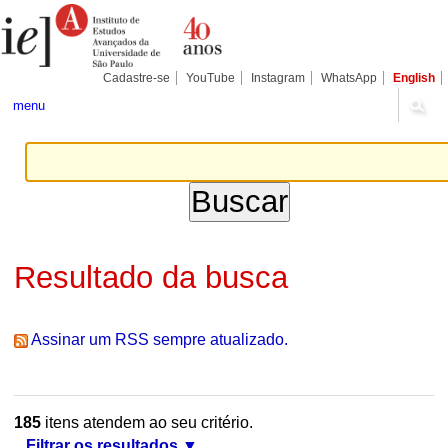
Ir
Ferramentas
Seções
para
Pessoais
o
conteúdo.
|
Cadastre-se
YouTube
Instagram
WhatsApp
English
Ir
para
menu
a
navegação
Resultado da busca
Assinar um RSS sempre atualizado.
185
itens atendem ao seu critério.
Filtrar os resultados