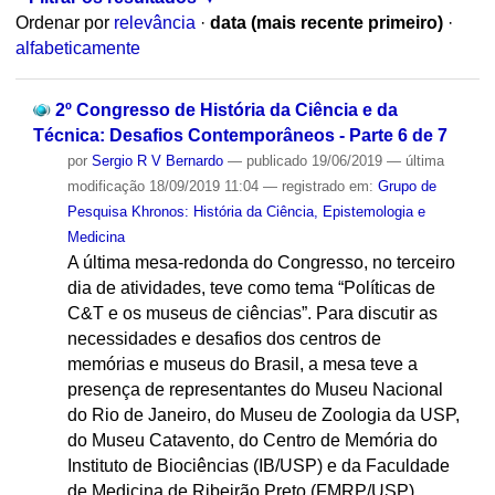
Ordenar por
relevância
·
data (mais recente primeiro)
·
alfabeticamente
2º Congresso de História da Ciência e da
Técnica: Desafios Contemporâneos - Parte 6 de 7
por
Sergio R V Bernardo
—
publicado
19/06/2019
—
última
modificação
18/09/2019 11:04
— registrado em:
Grupo de
Pesquisa Khronos: História da Ciência, Epistemologia e
Medicina
A última mesa-redonda do Congresso, no terceiro
dia de atividades, teve como tema “Políticas de
C&T e os museus de ciências”. Para discutir as
necessidades e desafios dos centros de
memórias e museus do Brasil, a mesa teve a
presença de representantes do Museu Nacional
do Rio de Janeiro, do Museu de Zoologia da USP,
do Museu Catavento, do Centro de Memória do
Instituto de Biociências (IB/USP) e da Faculdade
de Medicina de Ribeirão Preto (FMRP/USP).