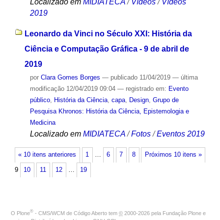
Localizado em
MIDIATECA
/
Vídeos
/
Vídeos
2019
Leonardo da Vinci no Século XXI: História da
Ciência e Computação Gráfica - 9 de abril de
2019
por
Clara Gomes Borges
—
publicado
11/04/2019
—
última
modificação
12/04/2019 09:04
— registrado em:
Evento
público
,
História da Ciência
,
capa
,
Design
,
Grupo de
Pesquisa Khronos: História da Ciência, Epistemologia e
Medicina
Localizado em
MIDIATECA
/
Fotos
/
Eventos 2019
« 10 itens anteriores
1
…
6
7
8
Próximos 10 itens »
9
10
11
12
…
19
®
O
Plone
- CMS/WCM de Código Aberto
tem
©
2000-2026 pela
Fundação Plone
e