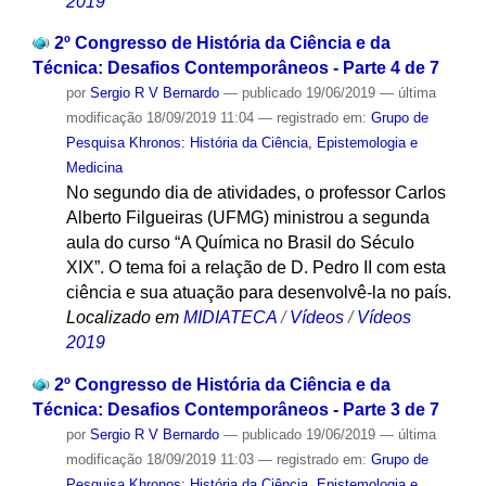
2019
2º Congresso de História da Ciência e da
Técnica: Desafios Contemporâneos - Parte 4 de 7
por
Sergio R V Bernardo
—
publicado
19/06/2019
—
última
modificação
18/09/2019 11:04
— registrado em:
Grupo de
Pesquisa Khronos: História da Ciência, Epistemologia e
Medicina
No segundo dia de atividades, o professor Carlos
Alberto Filgueiras (UFMG) ministrou a segunda
aula do curso “A Química no Brasil do Século
XIX”. O tema foi a relação de D. Pedro II com esta
ciência e sua atuação para desenvolvê-la no país.
Localizado em
MIDIATECA
/
Vídeos
/
Vídeos
2019
2º Congresso de História da Ciência e da
Técnica: Desafios Contemporâneos - Parte 3 de 7
por
Sergio R V Bernardo
—
publicado
19/06/2019
—
última
modificação
18/09/2019 11:03
— registrado em:
Grupo de
Pesquisa Khronos: História da Ciência, Epistemologia e