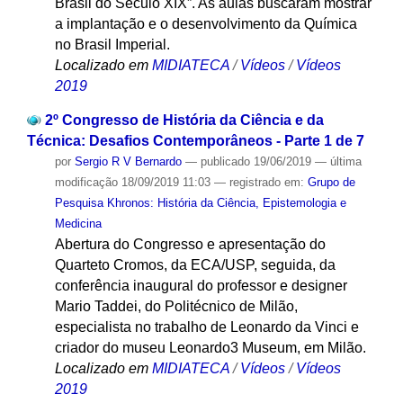
Brasil do Século XIX”. As aulas buscaram mostrar
a implantação e o desenvolvimento da Química
no Brasil Imperial.
Localizado em
MIDIATECA
/
Vídeos
/
Vídeos
2019
2º Congresso de História da Ciência e da
Técnica: Desafios Contemporâneos - Parte 1 de 7
por
Sergio R V Bernardo
—
publicado
19/06/2019
—
última
modificação
18/09/2019 11:03
— registrado em:
Grupo de
Pesquisa Khronos: História da Ciência, Epistemologia e
Medicina
Abertura do Congresso e apresentação do
Quarteto Cromos, da ECA/USP, seguida, da
conferência inaugural do professor e designer
Mario Taddei, do Politécnico de Milão,
especialista no trabalho de Leonardo da Vinci e
criador do museu Leonardo3 Museum, em Milão.
Localizado em
MIDIATECA
/
Vídeos
/
Vídeos
2019