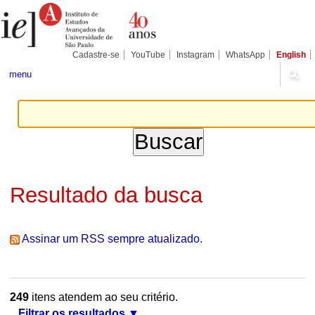
Ir
Ferramentas
Seções
para
Pessoais
o
conteúdo.
|
Cadastre-se
YouTube
Instagram
WhatsApp
English
Ir
para
menu
a
navegação
Resultado da busca
Assinar um RSS sempre atualizado.
249
itens atendem ao seu critério.
Filtrar os resultados