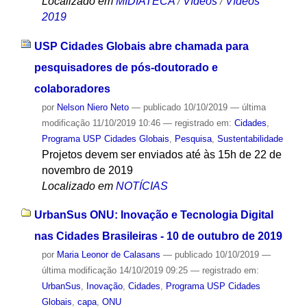
Localizado em
MIDIATECA
/
Vídeos
/
Vídeos
2019
USP Cidades Globais abre chamada para
pesquisadores de pós-doutorado e
colaboradores
por
Nelson Niero Neto
—
publicado
10/10/2019
—
última
modificação
11/10/2019 10:46
— registrado em:
Cidades
,
Programa USP Cidades Globais
,
Pesquisa
,
Sustentabilidade
Projetos devem ser enviados até às 15h de 22 de
novembro de 2019
Localizado em
NOTÍCIAS
UrbanSus ONU: Inovação e Tecnologia Digital
nas Cidades Brasileiras - 10 de outubro de 2019
por
Maria Leonor de Calasans
—
publicado
10/10/2019
—
última modificação
14/10/2019 09:25
— registrado em:
UrbanSus
,
Inovação
,
Cidades
,
Programa USP Cidades
Globais
,
capa
,
ONU