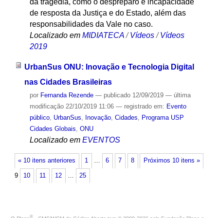
da tragédia, como o despreparo e incapacidade
de resposta da Justiça e do Estado, além das
responsabilidades da Vale no caso.
Localizado em
MIDIATECA
/
Vídeos
/
Vídeos
2019
UrbanSus ONU: Inovação e Tecnologia Digital
nas Cidades Brasileiras
por
Fernanda Rezende
—
publicado
12/09/2019
—
última
modificação
22/10/2019 11:06
— registrado em:
Evento
público
,
UrbanSus
,
Inovação
,
Cidades
,
Programa USP
Cidades Globais
,
ONU
Localizado em
EVENTOS
« 10 itens anteriores
1
…
6
7
8
Próximos 10 itens »
9
10
11
12
…
25
®