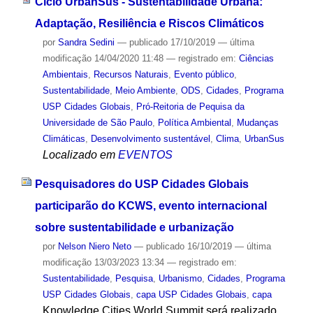
Ciclo UrbanSus - Sustentabilidade Urbana:
Adaptação, Resiliência e Riscos Climáticos
por
Sandra Sedini
—
publicado
17/10/2019
—
última
modificação
14/04/2020 11:48
— registrado em:
Ciências
Ambientais
,
Recursos Naturais
,
Evento público
,
Sustentabilidade
,
Meio Ambiente
,
ODS
,
Cidades
,
Programa
USP Cidades Globais
,
Pró-Reitoria de Pequisa da
Universidade de São Paulo
,
Política Ambiental
,
Mudanças
Climáticas
,
Desenvolvimento sustentável
,
Clima
,
UrbanSus
Localizado em
EVENTOS
Pesquisadores do USP Cidades Globais
participarão do KCWS, evento internacional
sobre sustentabilidade e urbanização
por
Nelson Niero Neto
—
publicado
16/10/2019
—
última
modificação
13/03/2023 13:34
— registrado em:
Sustentabilidade
,
Pesquisa
,
Urbanismo
,
Cidades
,
Programa
USP Cidades Globais
,
capa USP Cidades Globais
,
capa
Knowledge Cities World Summit será realizado