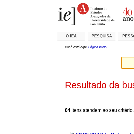
Ir
Ferramentas
Seções
para
Pessoais
o
conteúdo.
|
Ir
para
a
O IEA
PESQUISA
PESS
navegação
Você está aqui:
Página Inicial
Resultado da bu
84
itens atendem ao seu critério.