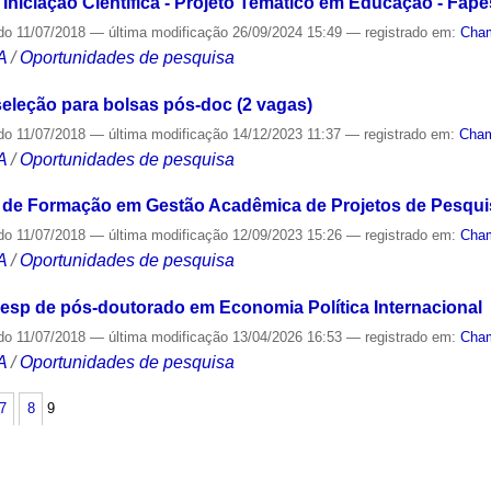
iciação Científica - Projeto Temático em Educação - Fape
do
11/07/2018
—
última modificação
26/09/2024 15:49
— registrado em:
Cha
A
/
Oportunidades de pesquisa
eleção para bolsas pós-doc (2 vagas)
do
11/07/2018
—
última modificação
14/12/2023 11:37
— registrado em:
Cha
A
/
Oportunidades de pesquisa
e Formação em Gestão Acadêmica de Projetos de Pesqui
do
11/07/2018
—
última modificação
12/09/2023 15:26
— registrado em:
Cha
A
/
Oportunidades de pesquisa
p de pós-doutorado em Economia Política Internacional
do
11/07/2018
—
última modificação
13/04/2026 16:53
— registrado em:
Cha
A
/
Oportunidades de pesquisa
7
8
9