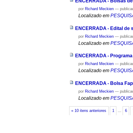
ENCERRADA - Bolsas de In
por
Richard Meckien
—
publica
Localizado em
PESQUIS
ENCERRADA - Edital de s
por
Richard Meckien
—
publica
Localizado em
PESQUIS
ENCERRADA - Programa d
por
Richard Meckien
—
publica
Localizado em
PESQUIS
ENCERRADA - Bolsa Fapes
por
Richard Meckien
—
publica
Localizado em
PESQUIS
« 10 itens anteriores
1
…
6