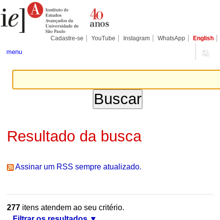
Ir
Ferramentas
Seções
para
Pessoais
o
conteúdo.
|
Cadastre-se
YouTube
Instagram
WhatsApp
English
Ir
para
menu
a
navegação
Resultado da busca
Assinar um RSS sempre atualizado.
277
itens atendem ao seu critério.
Filtrar os resultados