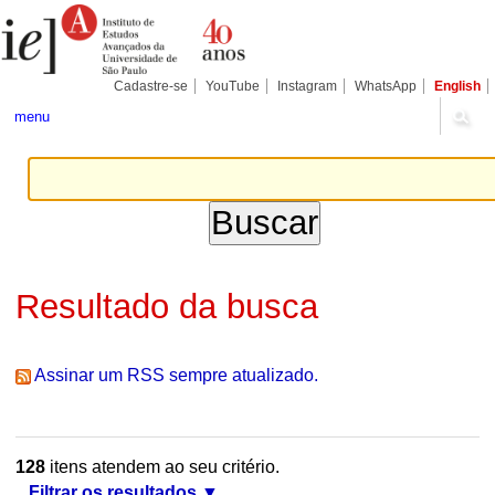
Ir
Ferramentas
Seções
para
Pessoais
o
conteúdo.
|
Cadastre-se
YouTube
Instagram
WhatsApp
English
Ir
para
menu
a
navegação
Resultado da busca
Assinar um RSS sempre atualizado.
128
itens atendem ao seu critério.
Filtrar os resultados