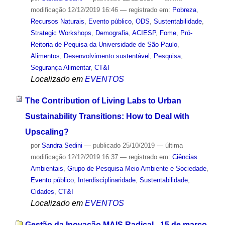
modificação
12/12/2019 16:46
— registrado em:
Pobreza
,
Recursos Naturais
,
Evento público
,
ODS
,
Sustentabilidade
,
Strategic Workshops
,
Demografia
,
ACIESP
,
Fome
,
Pró-
Reitoria de Pequisa da Universidade de São Paulo
,
Alimentos
,
Desenvolvimento sustentável
,
Pesquisa
,
Segurança Alimentar
,
CT&I
Localizado em
EVENTOS
The Contribution of Living Labs to Urban
Sustainability Transitions: How to Deal with
Upscaling?
por
Sandra Sedini
—
publicado
25/10/2019
—
última
modificação
12/12/2019 16:37
— registrado em:
Ciências
Ambientais
,
Grupo de Pesquisa Meio Ambiente e Sociedade
,
Evento público
,
Interdisciplinaridade
,
Sustentabilidade
,
Cidades
,
CT&I
Localizado em
EVENTOS
Gestão da Inovação MAIS Radical - 15 de março