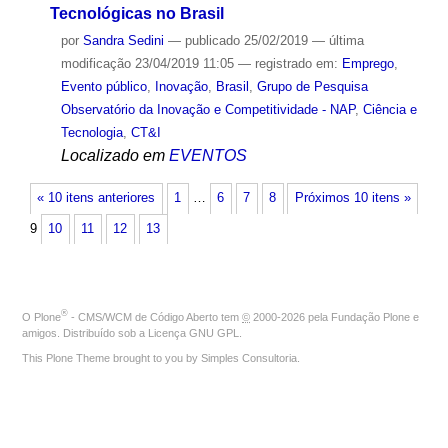
Tecnológicas no Brasil
por
Sandra Sedini
—
publicado
25/02/2019
—
última
modificação
23/04/2019 11:05
— registrado em:
Emprego
,
Evento público
,
Inovação
,
Brasil
,
Grupo de Pesquisa
Observatório da Inovação e Competitividade - NAP
,
Ciência e
Tecnologia
,
CT&I
Localizado em
EVENTOS
« 10 itens anteriores
1
…
6
7
8
Próximos 10 itens »
9
10
11
12
13
®
O
Plone
- CMS/WCM de Código Aberto
tem
©
2000-2026 pela
Fundação Plone
e
amigos. Distribuído sob a
Licença GNU GPL
.
This Plone Theme brought to you by
Simples Consultoria
.