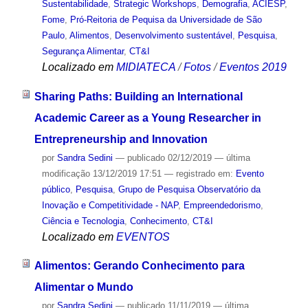
Sustentabilidade
,
Strategic Workshops
,
Demografia
,
ACIESP
,
Fome
,
Pró-Reitoria de Pequisa da Universidade de São
Paulo
,
Alimentos
,
Desenvolvimento sustentável
,
Pesquisa
,
Segurança Alimentar
,
CT&I
Localizado em
MIDIATECA
/
Fotos
/
Eventos 2019
Sharing Paths: Building an International
Academic Career as a Young Researcher in
Entrepreneurship and Innovation
por
Sandra Sedini
—
publicado
02/12/2019
—
última
modificação
13/12/2019 17:51
— registrado em:
Evento
público
,
Pesquisa
,
Grupo de Pesquisa Observatório da
Inovação e Competitividade - NAP
,
Empreendedorismo
,
Ciência e Tecnologia
,
Conhecimento
,
CT&I
Localizado em
EVENTOS
Alimentos: Gerando Conhecimento para
Alimentar o Mundo
por
Sandra Sedini
—
publicado
11/11/2019
—
última