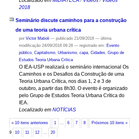
Localizado em
MIDIATECA
/
Vídeos
/
Videos
2018
Seminário discute caminhos para a construção
de uma teoria urbana crítica
por
Victor Matioli
—
publicado
21/09/2018
—
última
modificação
24/09/2018 09:28
— registrado em:
Evento
público
,
Capitalismo
,
Urbanismo
,
capa
,
Cidades
,
Grupo de
Estudos Teoria Urbana Crítica
O IEA-USP realizará o seminário internacional Os
Caminhos e os Desafios da Construção de uma
Teoria Urbana Crítica, nos dias 1, 2 e 3 de
outubro, a partir das 8h30. O evento é organizado
pelo Grupo de Estudos Teoria Urbana Crítica do
IEA.
Localizado em
NOTÍCIAS
« 10 itens anteriores
1
…
6
7
8
Próximos 10 itens »
9
10
11
12
…
20