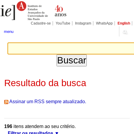
Ir
Ferramentas
Seções
para
Pessoais
o
conteúdo.
|
Cadastre-se
YouTube
Instagram
WhatsApp
English
Ir
para
menu
a
navegação
Resultado da busca
Assinar um RSS sempre atualizado.
196
itens atendem ao seu critério.
Filtrar os resultados