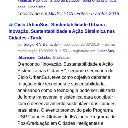
Políticas Públicas
,
Grupo de Estudos Teoria Urbana Crítica
,
capa
,
Urbanismo
Localizado em
MIDIATECA
/
Fotos
/
Eventos 2018
Ciclo UrbanSus: Sustentabilidade Urbana -
Inovação, Sustentabilidade e Ação Sistêmica nas
Cidades - Tarde
por
Sergio R V Bernardo
—
publicado
26/09/2018
—
última
modificação
18/09/2019 11:53
— registrado em:
UrbanSus
,
Urbanismo
,
Cidades
,
Sabáticos
O encontro "Inovação, Sustentabilidade e Ação
Sistêmica nas Cidades", segundo seminário do
Ciclo UrbanSus, teve como objetivo debater a
relação entre tecnologia e sustentabilidade,
analisando como a tecnologia pode ser utilizada
de forma transversal e sistêmica para contribuir
com o desenvolvimento sustentável das cidades
brasileiras. O evento promovido pelo Programa
USP Cidades Globais do IEA, pelo Programa de
Pós-Graduação em Cidades Inteligentes e