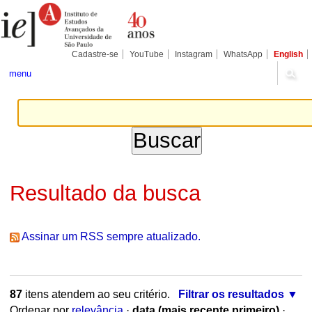
Ir
Ferramentas
Seções
para
Pessoais
o
conteúdo.
|
Cadastre-se
YouTube
Instagram
WhatsApp
English
Ir
para
menu
a
navegação
Resultado da busca
Assinar um RSS sempre atualizado.
87
itens atendem ao seu critério.
Filtrar os resultados
Ordenar por
relevância
·
data (mais recente primeiro)
·