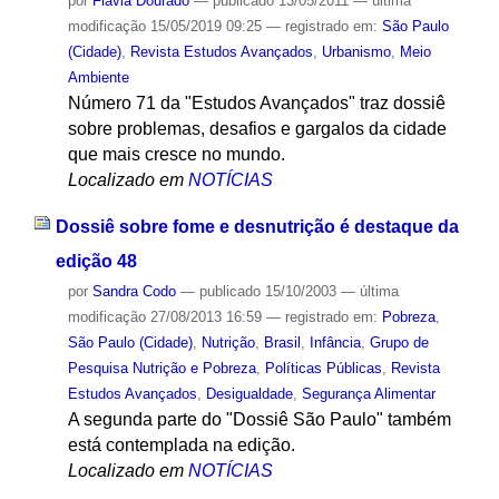
por
Flávia Dourado
—
publicado
13/05/2011
—
última
modificação
15/05/2019 09:25
— registrado em:
São Paulo
(Cidade)
,
Revista Estudos Avançados
,
Urbanismo
,
Meio
Ambiente
Número 71 da "Estudos Avançados" traz dossiê
sobre problemas, desafios e gargalos da cidade
que mais cresce no mundo.
Localizado em
NOTÍCIAS
Dossiê sobre fome e desnutrição é destaque da
edição 48
por
Sandra Codo
—
publicado
15/10/2003
—
última
modificação
27/08/2013 16:59
— registrado em:
Pobreza
,
São Paulo (Cidade)
,
Nutrição
,
Brasil
,
Infância
,
Grupo de
Pesquisa Nutrição e Pobreza
,
Políticas Públicas
,
Revista
Estudos Avançados
,
Desigualdade
,
Segurança Alimentar
A segunda parte do "Dossiê São Paulo" também
está contemplada na edição.
Localizado em
NOTÍCIAS