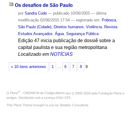
Os desafios de São Paulo
por
Sandra Codo
—
publicado
10/06/2003
—
última
modificação
02/06/2015 17:54
— registrado em:
Pobreza
,
São Paulo (Cidade)
,
Direitos humanos
,
Violência
,
Revista
Estudos Avançados
,
Água
,
Segurança Pública
Edição 47 inicia publicação de dossiê sobre a
capital paulista e sua região metropolitana
Localizado em
NOTÍCIAS
« 10 itens anteriores
1
…
6
7
8
9
®
O
Plone
- CMS/WCM de Código Aberto
tem
©
2000-2026 pela
Fundação Plone
e
amigos. Distribuído sob a
Licença GNU GPL
.
This Plone Theme brought to you by
Simples Consultoria
.