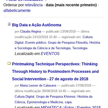
Ordenar por
relevância
·
data (mais recente primeiro)
·
alfabeticamente
Big Data e Ação Autônoma
por
Cláudia Regina
—
publicado
13/09/2018
—
última
modificação
23/10/2018 15:40
— registrado em:
Cultura
Digital
,
Evento público
,
Grupo de Pesquisa Filosofia, História
e Sociologia da Ciência e da Tecnologia
,
Tecnologia
Localizado em
EVENTOS
Printmaking Technique Perspectives: Thinking
Through History to Postmodern Processes and
Social Intervention - 27 de agosto de 2018
por
Maria Leonor de Calasans
—
publicado
27/08/2018
—
última modificação
30/08/2018 14:40
— registrado em:
Cultura Digital
,
Grupo de Pesquisa Khronos: História da
Ciência, Epistemologia e Medicina
,
capa
Localizado em
MIDIATECA
/
Fotos
/
Eventos 2018