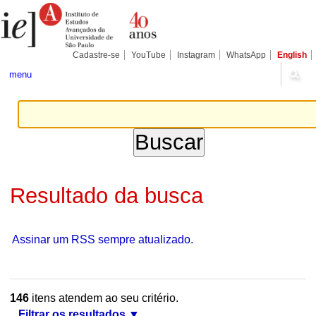
Ir
Ferramentas
Seções
para
Pessoais
o
conteúdo.
|
Cadastre-se
YouTube
Instagram
WhatsApp
English
Ir
para
menu
a
navegação
Resultado da busca
Assinar um RSS sempre atualizado.
146
itens atendem ao seu critério.
Filtrar os resultados