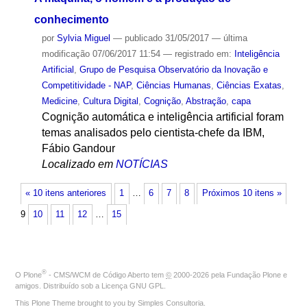
conhecimento
por
Sylvia Miguel
—
publicado
31/05/2017
—
última
modificação
07/06/2017 11:54
— registrado em:
Inteligência
Artificial
,
Grupo de Pesquisa Observatório da Inovação e
Competitividade - NAP
,
Ciências Humanas
,
Ciências Exatas
,
Medicine
,
Cultura Digital
,
Cognição
,
Abstração
,
capa
Cognição automática e inteligência artificial foram
temas analisados pelo cientista-chefe da IBM,
Fábio Gandour
Localizado em
NOTÍCIAS
« 10 itens anteriores
1
…
6
7
8
Próximos 10 itens »
9
10
11
12
…
15
®
O
Plone
- CMS/WCM de Código Aberto
tem
©
2000-2026 pela
Fundação Plone
e
amigos. Distribuído sob a
Licença GNU GPL
.
This Plone Theme brought to you by
Simples Consultoria
.