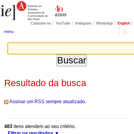
Ir
Ferramentas
Seções
para
Pessoais
o
conteúdo.
|
Cadastre-se
YouTube
Instagram
WhatsApp
English
Ir
para
menu
a
navegação
Resultado da busca
Assinar um RSS sempre atualizado.
483
itens atendem ao seu critério.
Filtrar os resultados