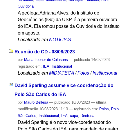
Ouvidoria
A geóloga Adriana Alves, do Instituto de
Geociências (IGc) da USP, é a primeira ouvidora
do IEA. Ela tomou posse da Ouvidoria do Instituto
em agosto.
Localizado em
NOTÍCIAS
Reunião de CD - 08/08/2023
por
Maria Leonor de Calasans
—
publicado
14/08/2023
—
registrado em:
IEA
,
Institucional
Localizado em
MIDIATECA
/
Fotos
/
Institucional
David Sperling assume vice-coordenação do
Polo São Carlos do IEA
por
Mauro Bellesa
—
publicado
10/08/2023
—
última
modificação
10/08/2023 11:13
— registrado em:
Polos
,
Polo
São Carlos
,
Institucional
,
IEA
,
capa
,
Diretoria
David Sperling é o novo vice-coordenador do
Polo São Carlos do IEA, para mandato de quatro