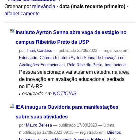
Ordenar por
relevância
·
data (mais recente primeiro)
·
alfabeticamente
Instituto Ayrton Senna abre vaga de estágio no
campus Ribeirão Preto da USP
por
Thais Cardoso
—
publicado
23/08/2023
— registrado em:
Educação
,
Cátedra Instituto Ayrton Senna de Inovação em
Avaliações Educacionais
,
Polo Ribeirão Preto
,
Institucional
Pessoa selecionada vai atuar em cátedra na área
de inovação em avaliação educacional sediada
no IEA-RP
Localizado em
NOTÍCIAS
IEA inaugura Ouvidoria para manifestações
sobre suas atividades
por
Mauro Bellesa
—
publicado
17/08/2023
—
última
modificação
12/09/2023 09:35
— registrado em:
Direitos
humanos
,
capa
,
Institucional
,
Serviços Públicos
,
IEA
,