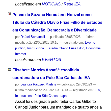
Localizado em
NOTÍCIAS
/
Rede IEA
Posse de Suzana Herculano-Houzel como
Titular da Cátedra Otavio Frias Filho de Estudos
em Comunicação, Democracia e Diversidade
por
Rafael Borsanelli
—
publicado
03/05/2023
—
última
modificação
22/05/2023 10:16
— registrado em:
Evento
público
,
Institucional
,
Cátedra Otavio Frias Filho
,
Economia
,
Internet
Localizado em
EVENTOS
Elisabete Moreira Assaf é escolhida
coordenadora do Polo São Carlos do IEA
por
Leandra Rajczuk Martins
—
publicado
29/03/2023
—
última modificação
29/03/2023 14:13
— registrado em:
IEA
,
Institucional
,
Polo São Carlos
,
capa
Assaf foi designada pelo reitor Carlos Gilberto
Carlotti Junior para um mandato de quatro anos a