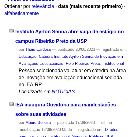
Ordenar por
relevância
·
data (mais recente primeiro)
·
alfabeticamente
Instituto Ayrton Senna abre vaga de estágio no
campus Ribeirão Preto da USP
por
Thais Cardoso
—
publicado
23/08/2023
— registrado em:
Educação
,
Cátedra Instituto Ayrton Senna de Inovação em
Avaliações Educacionais
,
Polo Ribeirão Preto
,
Institucional
Pessoa selecionada vai atuar em cátedra na área
de inovação em avaliação educacional sediada
no IEA-RP
Localizado em
NOTÍCIAS
IEA inaugura Ouvidoria para manifestações
sobre suas atividades
por
Mauro Bellesa
—
publicado
17/08/2023
—
última
modificação
12/09/2023 09:35
— registrado em:
Direitos
humanos
,
capa
,
Institucional
,
Serviços Públicos
,
IEA
,