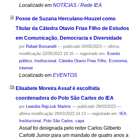
Localizado em
NOTÍCIAS
/
Rede IEA
Posse de Suzana Herculano-Houzel como
Titular da Cátedra Otavio Frias Filho de Estudos
em Comunicação, Democracia e Diversidade
por
Rafael Borsanelli
—
publicado
03/05/2023
—
última
modificação
22/05/2023 10:16
— registrado em:
Evento
público
,
Institucional
,
Cátedra Otavio Frias Filho
,
Economia
,
Internet
Localizado em
EVENTOS
Elisabete Moreira Assaf é escolhida
coordenadora do Polo São Carlos do IEA
por
Leandra Rajczuk Martins
—
publicado
29/03/2023
—
última modificação
29/03/2023 14:13
— registrado em:
IEA
,
Institucional
,
Polo São Carlos
,
capa
Assaf foi designada pelo reitor Carlos Gilberto
Carlotti Junior para um mandato de quatro anos a