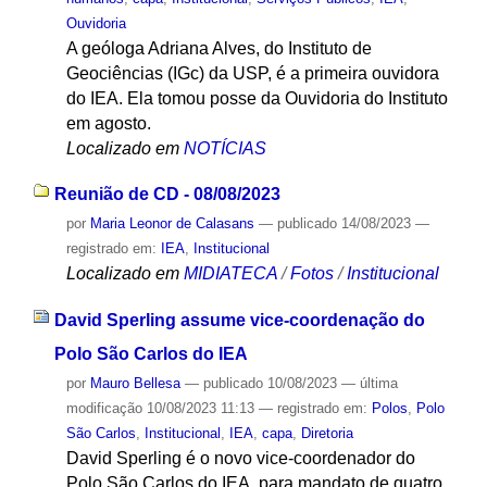
Ouvidoria
A geóloga Adriana Alves, do Instituto de
Geociências (IGc) da USP, é a primeira ouvidora
do IEA. Ela tomou posse da Ouvidoria do Instituto
em agosto.
Localizado em
NOTÍCIAS
Reunião de CD - 08/08/2023
por
Maria Leonor de Calasans
—
publicado
14/08/2023
—
registrado em:
IEA
,
Institucional
Localizado em
MIDIATECA
/
Fotos
/
Institucional
David Sperling assume vice-coordenação do
Polo São Carlos do IEA
por
Mauro Bellesa
—
publicado
10/08/2023
—
última
modificação
10/08/2023 11:13
— registrado em:
Polos
,
Polo
São Carlos
,
Institucional
,
IEA
,
capa
,
Diretoria
David Sperling é o novo vice-coordenador do
Polo São Carlos do IEA, para mandato de quatro