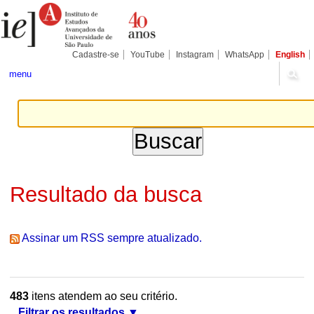
Ir
Ferramentas
Seções
para
Pessoais
o
conteúdo.
|
Cadastre-se
YouTube
Instagram
WhatsApp
English
Ir
para
menu
a
navegação
Resultado da busca
Assinar um RSS sempre atualizado.
483
itens atendem ao seu critério.
Filtrar os resultados