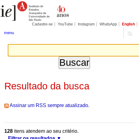
Ir
Ferramentas
Seções
para
Pessoais
o
conteúdo.
|
Cadastre-se
YouTube
Instagram
WhatsApp
English
Ir
para
menu
a
navegação
Resultado da busca
Assinar um RSS sempre atualizado.
128
itens atendem ao seu critério.
Filtrar os resultados