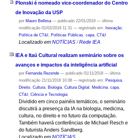
Plonski é nomeado vice-coordenador do Centro
de Inovação da USP
por
Mauro Bellesa
—
publicado
22/01/2019
—
última
modificação
01/02/2019 11:31
— registrado em:
Inovação
,
Política de CT&I
,
Políticas Públicas
,
capa
,
CT&I
Localizado em
NOTÍCIAS
/
Rede IEA
IEA e Itaú Cultural realizam seminário sobre os
avanços e impactos da inteligência artificial
por
Fernanda Rezende
—
publicado
01/11/2018
—
última
modificação
21/11/2018 10:08
— registrado em:
Pesquisa
,
Direito
,
Cultura
,
Biologia
,
Cultura Digital
,
Medicina
,
capa
,
CT&I
,
Ciência e Tecnologia
Dividido em cinco painéis temáticos, o seminário
discutirá a presença da IA na biologia, medicina,
cultura, no direito e no futuro da computação.
Também haverá conferências de Michael Resch e
do futurista Anders Sandberg.
Localizado em
NOTÍCIAS