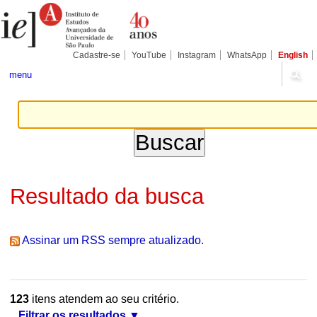
Ir
Ferramentas
Seções
para
Pessoais
o
conteúdo.
|
Cadastre-se
YouTube
Instagram
WhatsApp
English
Ir
para
menu
a
navegação
Resultado da busca
Assinar um RSS sempre atualizado.
123
itens atendem ao seu critério.
Filtrar os resultados