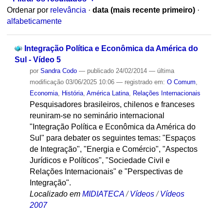
Ordenar por
relevância
·
data (mais recente primeiro)
·
alfabeticamente
Integração Política e Econômica da América do
Sul - Vídeo 5
por
Sandra Codo
—
publicado
24/02/2014
—
última
modificação
03/06/2025 10:06
— registrado em:
O Comum
,
Economia
,
História
,
América Latina
,
Relações Internacionais
Pesquisadores brasileiros, chilenos e franceses
reuniram-se no seminário internacional
"Integração Política e Econômica da América do
Sul" para debater os seguintes temas: "Espaços
de Integração", "Energia e Comércio", "Aspectos
Jurídicos e Políticos", "Sociedade Civil e
Relações Internacionais" e "Perspectivas de
Integração".
Localizado em
MIDIATECA
/
Vídeos
/
Vídeos
2007