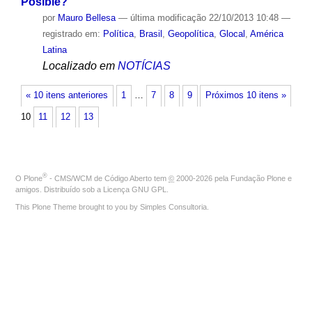
Posible?"
por
Mauro Bellesa
—
última modificação
22/10/2013 10:48
—
registrado em:
Política
,
Brasil
,
Geopolítica
,
Glocal
,
América
Latina
Localizado em
NOTÍCIAS
« 10 itens anteriores
1
…
7
8
9
Próximos 10 itens »
10
11
12
13
®
O
Plone
- CMS/WCM de Código Aberto
tem
©
2000-2026 pela
Fundação Plone
e
amigos. Distribuído sob a
Licença GNU GPL
.
This Plone Theme brought to you by
Simples Consultoria
.