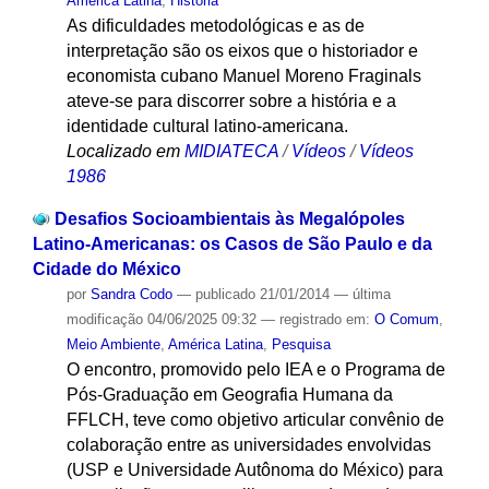
América Latina
,
História
As dificuldades metodológicas e as de
interpretação são os eixos que o historiador e
economista cubano Manuel Moreno Fraginals
ateve-se para discorrer sobre a história e a
identidade cultural latino-americana.
Localizado em
MIDIATECA
/
Vídeos
/
Vídeos
1986
Desafios Socioambientais às Megalópoles
Latino-Americanas: os Casos de São Paulo e da
Cidade do México
por
Sandra Codo
—
publicado
21/01/2014
—
última
modificação
04/06/2025 09:32
— registrado em:
O Comum
,
Meio Ambiente
,
América Latina
,
Pesquisa
O encontro, promovido pelo IEA e o Programa de
Pós-Graduação em Geografia Humana da
FFLCH, teve como objetivo articular convênio de
colaboração entre as universidades envolvidas
(USP e Universidade Autônoma do México) para