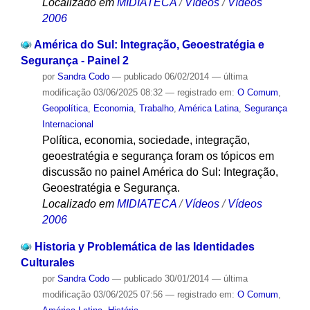
Localizado em
MIDIATECA
/
Vídeos
/
Vídeos
2006
América do Sul: Integração, Geoestratégia e
Segurança - Painel 2
por
Sandra Codo
—
publicado
06/02/2014
—
última
modificação
03/06/2025 08:32
— registrado em:
O Comum
,
Geopolítica
,
Economia
,
Trabalho
,
América Latina
,
Segurança
Internacional
Política, economia, sociedade, integração,
geoestratégia e segurança foram os tópicos em
discussão no painel América do Sul: Integração,
Geoestratégia e Segurança.
Localizado em
MIDIATECA
/
Vídeos
/
Vídeos
2006
Historia y Problemática de las Identidades
Culturales
por
Sandra Codo
—
publicado
30/01/2014
—
última
modificação
03/06/2025 07:56
— registrado em:
O Comum
,