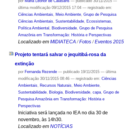
por
Maria Leonor de Calasans
—
publicado
30/11/2015
—
última modificação
09/12/2015 17:04
— registrado em:
Ciências Ambientais
,
Meio Ambiente
,
Grupo de Pesquisa
Ciências Ambientais
,
Sustentabilidade
,
Ecossistemas
,
Política Ambiental
,
Biodiversidade
,
Grupo de Pesquisa
Amazônia em Transformação: História e Perspectivas
Localizado em
MIDIATECA
/
Fotos
/
Eventos 2015
Projeto tentará salvar o jequitibá-rosa da
extinção
por
Fernanda Rezende
—
publicado
19/11/2015
—
última
modificação
30/11/2015 08:46
— registrado em:
Ciências
Ambientais
,
Recursos Naturais
,
Meio Ambiente
,
Sustentabilidade
,
Biologia
,
Biodiversidade
,
capa
,
Grupo de
Pesquisa Amazônia em Transformação: História e
Perspectivas
Iniciativa será lançada no IEA no dia 30 de
novembro, às 14h30.
Localizado em
NOTÍCIAS