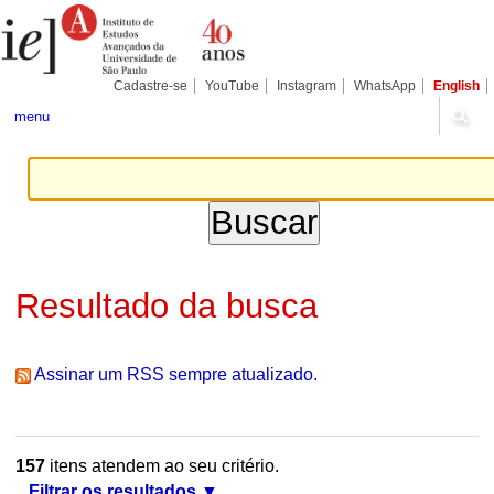
Ir
Ferramentas
Seções
para
Pessoais
o
conteúdo.
|
Cadastre-se
YouTube
Instagram
WhatsApp
English
Ir
para
menu
a
navegação
Resultado da busca
Assinar um RSS sempre atualizado.
157
itens atendem ao seu critério.
Filtrar os resultados