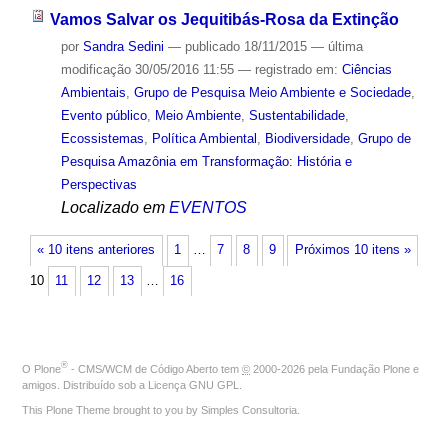
Vamos Salvar os Jequitibás-Rosa da Extinção
por
Sandra Sedini
—
publicado
18/11/2015
—
última
modificação
30/05/2016 11:55
— registrado em:
Ciências
Ambientais
,
Grupo de Pesquisa Meio Ambiente e Sociedade
,
Evento público
,
Meio Ambiente
,
Sustentabilidade
,
Ecossistemas
,
Política Ambiental
,
Biodiversidade
,
Grupo de
Pesquisa Amazônia em Transformação: História e
Perspectivas
Localizado em
EVENTOS
« 10 itens anteriores
1
…
7
8
9
Próximos 10 itens »
10
11
12
13
…
16
®
O
Plone
- CMS/WCM de Código Aberto
tem
©
2000-2026 pela
Fundação Plone
e
amigos. Distribuído sob a
Licença GNU GPL
.
This Plone Theme brought to you by
Simples Consultoria
.