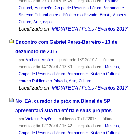
modificação
29/01/2018 16:48
— registrado em:
Política
Cultural
,
Educação
,
Grupo de Pesquisa Fórum Permanente:
Sistema Cultural entre o Público e o Privado
,
Brasil
,
Museus
,
Cultura
,
Arte
,
capa
Localizado em
MIDIATECA
/
Fotos
/
Eventos 2017
Encontro com Gabriel Pérez-Barreiro - 13 de
dezembro de 2017
por
Matheus Araújo
—
publicado
13/12/2017
—
última
modificação
14/12/2017 13:39
— registrado em:
Museus
,
Grupo de Pesquisa Fórum Permanente: Sistema Cultural
entre o Público e o Privado
,
Arte
,
Cultura
Localizado em
MIDIATECA
/
Fotos
/
Eventos 2017
No IEA, curador da próxima Bienal de SP
apresentará sua trajetória e seus projetos
por
Vinícius Sayão
—
publicado
01/12/2017
—
última
modificação
12/12/2017 15:42
— registrado em:
Museus
,
Grupo de Pesquisa Fórum Permanente: Sistema Cultural