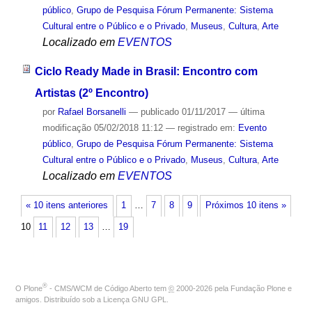
público
,
Grupo de Pesquisa Fórum Permanente: Sistema
Cultural entre o Público e o Privado
,
Museus
,
Cultura
,
Arte
Localizado em
EVENTOS
Ciclo Ready Made in Brasil: Encontro com
Artistas (2º Encontro)
por
Rafael Borsanelli
—
publicado
01/11/2017
—
última
modificação
05/02/2018 11:12
— registrado em:
Evento
público
,
Grupo de Pesquisa Fórum Permanente: Sistema
Cultural entre o Público e o Privado
,
Museus
,
Cultura
,
Arte
Localizado em
EVENTOS
« 10 itens anteriores
1
…
7
8
9
Próximos 10 itens »
10
11
12
13
…
19
®
O
Plone
- CMS/WCM de Código Aberto
tem
©
2000-2026 pela
Fundação Plone
e
amigos. Distribuído sob a
Licença GNU GPL
.