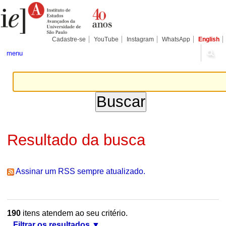
Ir
Ferramentas
Seções
para
Pessoais
o
conteúdo.
|
Cadastre-se
YouTube
Instagram
WhatsApp
English
Ir
para
menu
a
navegação
Resultado da busca
Assinar um RSS sempre atualizado.
190
itens atendem ao seu critério.
Filtrar os resultados