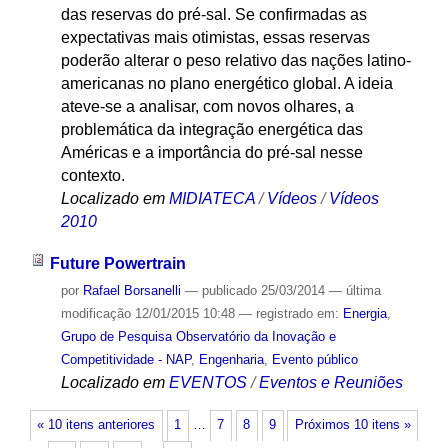
das reservas do pré-sal. Se confirmadas as
expectativas mais otimistas, essas reservas
poderão alterar o peso relativo das nações latino-
americanas no plano energético global. A ideia
ateve-se a analisar, com novos olhares, a
problemática da integração energética das
Américas e a importância do pré-sal nesse
contexto.
Localizado em
MIDIATECA
/
Vídeos
/
Vídeos
2010
Future Powertrain
por
Rafael Borsanelli
—
publicado
25/03/2014
—
última
modificação
12/01/2015 10:48
— registrado em:
Energia
,
Grupo de Pesquisa Observatório da Inovação e
Competitividade - NAP
,
Engenharia
,
Evento público
Localizado em
EVENTOS
/
Eventos e Reuniões
« 10 itens anteriores
1
…
7
8
9
Próximos 10 itens »