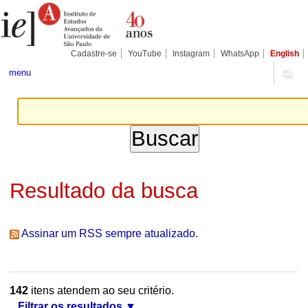
Ir
Ferramentas
Seções
para
Pessoais
o
conteúdo.
|
Cadastre-se
YouTube
Instagram
WhatsApp
English
Ir
para
menu
a
navegação
Resultado da busca
Assinar um RSS sempre atualizado.
142
itens atendem ao seu critério.
Filtrar os resultados