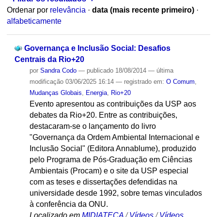
Ordenar por
relevância
·
data (mais recente primeiro)
·
alfabeticamente
Governança e Inclusão Social: Desafios
Centrais da Rio+20
por
Sandra Codo
—
publicado
18/08/2014
—
última
modificação
03/06/2025 16:14
— registrado em:
O Comum
,
Mudanças Globais
,
Energia
,
Rio+20
Evento apresentou as contribuições da USP aos
debates da Rio+20. Entre as contribuições,
destacaram-se o lançamento do livro
"Governança da Ordem Ambiental Internacional e
Inclusão Social" (Editora Annablume), produzido
pelo Programa de Pós-Graduação em Ciências
Ambientais (Procam) e o site da USP especial
com as teses e dissertações defendidas na
universidade desde 1992, sobre temas vinculados
à conferência da ONU.
Localizado em
MIDIATECA
/
Vídeos
/
Vídeos