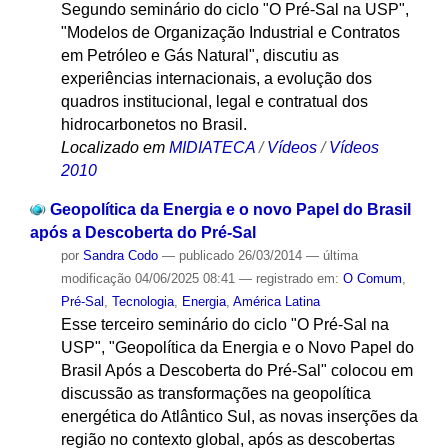
Segundo seminário do ciclo "O Pré-Sal na USP",
"Modelos de Organização Industrial e Contratos
em Petróleo e Gás Natural", discutiu as
experiências internacionais, a evolução dos
quadros institucional, legal e contratual dos
hidrocarbonetos no Brasil.
Localizado em
MIDIATECA
/
Vídeos
/
Vídeos
2010
Geopolítica da Energia e o novo Papel do Brasil
após a Descoberta do Pré-Sal
por
Sandra Codo
—
publicado
26/03/2014
—
última
modificação
04/06/2025 08:41
— registrado em:
O Comum
,
Pré-Sal
,
Tecnologia
,
Energia
,
América Latina
Esse terceiro seminário do ciclo "O Pré-Sal na
USP", "Geopolítica da Energia e o Novo Papel do
Brasil Após a Descoberta do Pré-Sal" colocou em
discussão as transformações na geopolítica
energética do Atlântico Sul, as novas inserções da
região no contexto global, após as descobertas