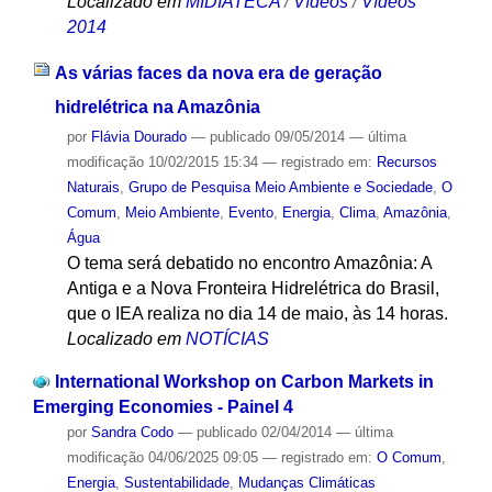
Localizado em
MIDIATECA
/
Vídeos
/
Vídeos
2014
As várias faces da nova era de geração
hidrelétrica na Amazônia
por
Flávia Dourado
—
publicado
09/05/2014
—
última
modificação
10/02/2015 15:34
— registrado em:
Recursos
Naturais
,
Grupo de Pesquisa Meio Ambiente e Sociedade
,
O
Comum
,
Meio Ambiente
,
Evento
,
Energia
,
Clima
,
Amazônia
,
Água
O tema será debatido no encontro Amazônia: A
Antiga e a Nova Fronteira Hidrelétrica do Brasil,
que o IEA realiza no dia 14 de maio, às 14 horas.
Localizado em
NOTÍCIAS
International Workshop on Carbon Markets in
Emerging Economies - Painel 4
por
Sandra Codo
—
publicado
02/04/2014
—
última
modificação
04/06/2025 09:05
— registrado em:
O Comum
,
Energia
,
Sustentabilidade
,
Mudanças Climáticas