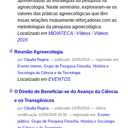
apresentadas as estratégias da pesquisa na
agroecologia. Neste seminário, exploraram-se os
valores das práticas agroecológicas que têm
essas relações mutuamente reforçadoras com as
metodologias da pesquisa agroecológica.
Localizado em
MIDIATECA
/
Vídeos
/
Vídeos
2016
Reunião Agroecologia
por
Cláudia Regina
—
publicado
18/05/2016
— registrado em:
Evento interno
,
Grupo de Pesquisa Filosofia, História e
Sociologia da Ciência e da Tecnologia
Localizado em
EVENTOS
O Direito de Beneficiar-se do Avanço da Ciência
e os Transgênicos
por
Cláudia Regina
—
publicado
13/05/2016
—
última
modificação
11/05/2018 10:00
— registrado em:
Evento
público
,
Grupo de Pesquisa Filosofia, História e Sociologia
da Ciência e da Tecnologia