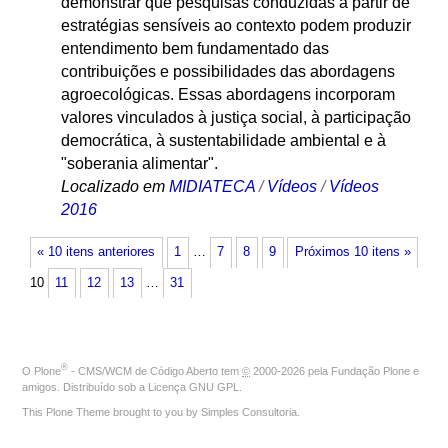
demonstrar que pesquisas conduzidas a partir de
estratégias sensíveis ao contexto podem produzir
entendimento bem fundamentado das
contribuições e possibilidades das abordagens
agroecológicas. Essas abordagens incorporam
valores vinculados à justiça social, à participação
democrática, à sustentabilidade ambiental e à
"soberania alimentar".
Localizado em
MIDIATECA
/
Vídeos
/
Vídeos
2016
« 10 itens anteriores
1
…
7
8
9
Próximos 10 itens »
10
11
12
13
…
31
®
O
Plone
- CMS/WCM de Código Aberto
tem
©
2000-2026 pela
Fundação Plone
e
amigos. Distribuído sob a
Licença GNU GPL
.
This Plone Theme brought to you by
Simples Consultoria
.