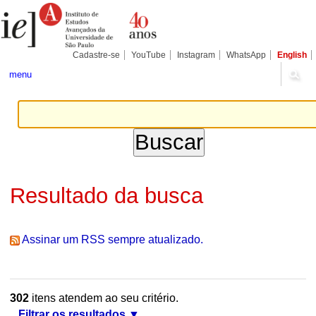
Ir
Ferramentas
Seções
para
Pessoais
o
conteúdo.
|
Cadastre-se
YouTube
Instagram
WhatsApp
English
Ir
para
menu
a
navegação
Resultado da busca
Assinar um RSS sempre atualizado.
302
itens atendem ao seu critério.
Filtrar os resultados