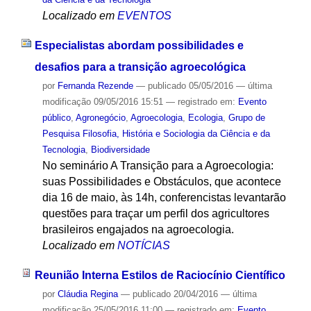
Localizado em
EVENTOS
Especialistas abordam possibilidades e
desafios para a transição agroecológica
por
Fernanda Rezende
—
publicado
05/05/2016
—
última
modificação
09/05/2016 15:51
— registrado em:
Evento
público
,
Agronegócio
,
Agroecologia
,
Ecologia
,
Grupo de
Pesquisa Filosofia, História e Sociologia da Ciência e da
Tecnologia
,
Biodiversidade
No seminário A Transição para a Agroecologia:
suas Possibilidades e Obstáculos, que acontece
dia 16 de maio, às 14h, conferencistas levantarão
questões para traçar um perfil dos agricultores
brasileiros engajados na agroecologia.
Localizado em
NOTÍCIAS
Reunião Interna Estilos de Raciocínio Científico
por
Cláudia Regina
—
publicado
20/04/2016
—
última
modificação
25/05/2016 11:00
— registrado em:
Evento