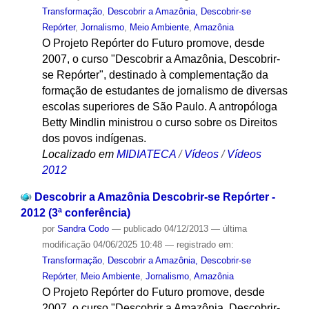
Transformação
,
Descobrir a Amazônia, Descobrir-se
Repórter
,
Jornalismo
,
Meio Ambiente
,
Amazônia
O Projeto Repórter do Futuro promove, desde
2007, o curso "Descobrir a Amazônia, Descobrir-
se Repórter", destinado à complementação da
formação de estudantes de jornalismo de diversas
escolas superiores de São Paulo. A antropóloga
Betty Mindlin ministrou o curso sobre os Direitos
dos povos indígenas.
Localizado em
MIDIATECA
/
Vídeos
/
Vídeos
2012
Descobrir a Amazônia Descobrir-se Repórter -
2012 (3ª conferência)
por
Sandra Codo
—
publicado
04/12/2013
—
última
modificação
04/06/2025 10:48
— registrado em:
Transformação
,
Descobrir a Amazônia, Descobrir-se
Repórter
,
Meio Ambiente
,
Jornalismo
,
Amazônia
O Projeto Repórter do Futuro promove, desde
2007, o curso "Descobrir a Amazônia, Descobrir-