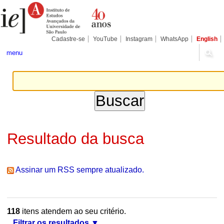
Ir
Ferramentas
Seções
para
Pessoais
o
conteúdo.
|
Cadastre-se
YouTube
Instagram
WhatsApp
English
Ir
para
menu
a
navegação
Resultado da busca
Assinar um RSS sempre atualizado.
118
itens atendem ao seu critério.
Filtrar os resultados