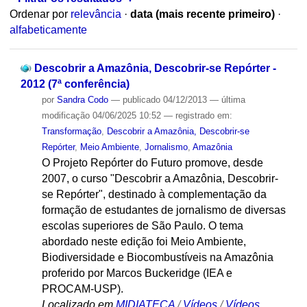
Ordenar por
relevância
·
data (mais recente primeiro)
·
alfabeticamente
Descobrir a Amazônia, Descobrir-se Repórter -
2012 (7ª conferência)
por
Sandra Codo
—
publicado
04/12/2013
—
última
modificação
04/06/2025 10:52
— registrado em:
Transformação
,
Descobrir a Amazônia, Descobrir-se
Repórter
,
Meio Ambiente
,
Jornalismo
,
Amazônia
O Projeto Repórter do Futuro promove, desde
2007, o curso "Descobrir a Amazônia, Descobrir-
se Repórter", destinado à complementação da
formação de estudantes de jornalismo de diversas
escolas superiores de São Paulo. O tema
abordado neste edição foi Meio Ambiente,
Biodiversidade e Biocombustíveis na Amazônia
proferido por Marcos Buckeridge (IEA e
PROCAM-USP).
Localizado em
MIDIATECA
/
Vídeos
/
Vídeos