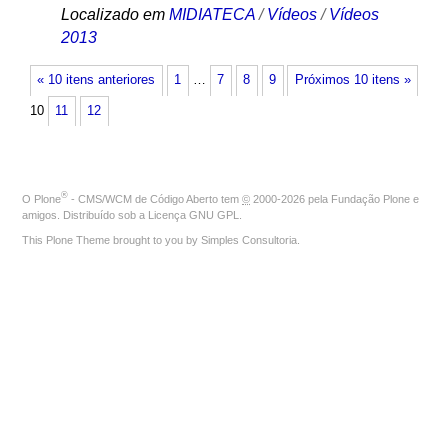
Localizado em
MIDIATECA
/
Vídeos
/
Vídeos
2013
« 10 itens anteriores
1
…
7
8
9
Próximos 10 itens »
10
11
12
®
O
Plone
- CMS/WCM de Código Aberto
tem
©
2000-2026 pela
Fundação Plone
e
amigos. Distribuído sob a
Licença GNU GPL
.
This Plone Theme brought to you by
Simples Consultoria
.