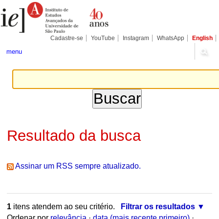
Ir
Ferramentas
Seções
para
Pessoais
o
conteúdo.
|
Cadastre-se
YouTube
Instagram
WhatsApp
English
Ir
para
menu
a
navegação
Resultado da busca
Assinar um RSS sempre atualizado.
1
itens atendem ao seu critério.
Filtrar os resultados
Ordenar por
relevância
·
data (mais recente primeiro)
·