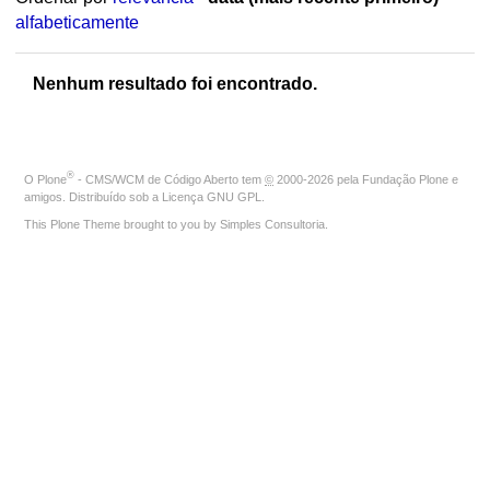
alfabeticamente
Nenhum resultado foi encontrado.
®
O
Plone
- CMS/WCM de Código Aberto
tem
©
2000-2026 pela
Fundação Plone
e
amigos. Distribuído sob a
Licença GNU GPL
.
This Plone Theme brought to you by
Simples Consultoria
.