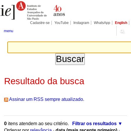
Ir
Ferramentas
Seções
para
Pessoais
o
conteúdo.
|
Cadastre-se
YouTube
Instagram
WhatsApp
English
Ir
para
menu
a
navegação
Resultado da busca
Assinar um RSS sempre atualizado.
0
itens atendem ao seu critério.
Filtrar os resultados
Ordenar por
relevância
·
data (mais recente primeiro)
·