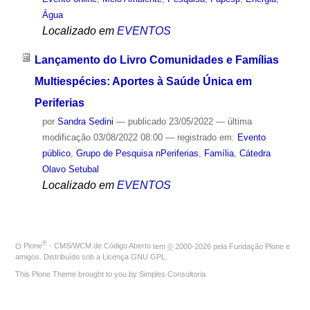
Água
Localizado em
EVENTOS
Lançamento do Livro Comunidades e Famílias
Multiespécies: Aportes à Saúde Única em
Periferias
por
Sandra Sedini
—
publicado
23/05/2022
—
última
modificação
03/08/2022 08:00
— registrado em:
Evento
público
,
Grupo de Pesquisa nPeriferias
,
Família
,
Cátedra
Olavo Setubal
Localizado em
EVENTOS
®
O
Plone
- CMS/WCM de Código Aberto
tem
©
2000-2026 pela
Fundação Plone
e
amigos. Distribuído sob a
Licença GNU GPL
.
This Plone Theme brought to you by
Simples Consultoria
.