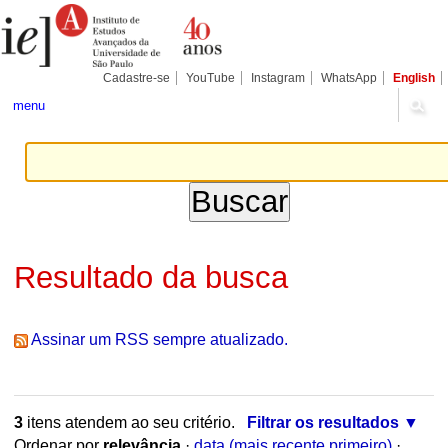
Ir
Ferramentas
Seções
para
Pessoais
o
conteúdo.
|
Cadastre-se
YouTube
Instagram
WhatsApp
English
Ir
para
menu
a
navegação
Resultado da busca
Assinar um RSS sempre atualizado.
3
itens atendem ao seu critério.
Filtrar os resultados
Ordenar por
relevância
·
data (mais recente primeiro)
·