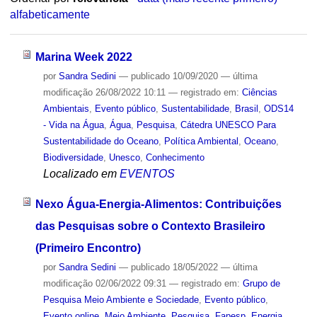
alfabeticamente
Marina Week 2022
por
Sandra Sedini
—
publicado
10/09/2020
—
última
modificação
26/08/2022 10:11
— registrado em:
Ciências
Ambientais
,
Evento público
,
Sustentabilidade
,
Brasil
,
ODS14
- Vida na Água
,
Água
,
Pesquisa
,
Cátedra UNESCO Para
Sustentabilidade do Oceano
,
Política Ambiental
,
Oceano
,
Biodiversidade
,
Unesco
,
Conhecimento
Localizado em
EVENTOS
Nexo Água-Energia-Alimentos: Contribuições
das Pesquisas sobre o Contexto Brasileiro
(Primeiro Encontro)
por
Sandra Sedini
—
publicado
18/05/2022
—
última
modificação
02/06/2022 09:31
— registrado em:
Grupo de
Pesquisa Meio Ambiente e Sociedade
,
Evento público
,
Evento online
,
Meio Ambiente
,
Pesquisa
,
Fapesp
,
Energia
,