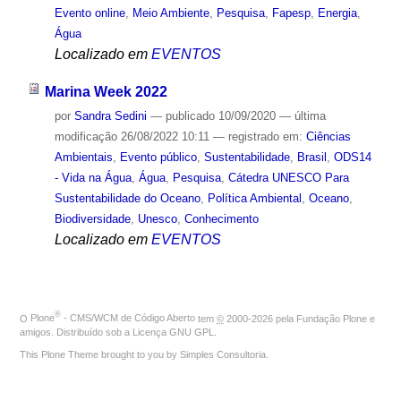
Evento online
,
Meio Ambiente
,
Pesquisa
,
Fapesp
,
Energia
,
Água
Localizado em
EVENTOS
Marina Week 2022
por
Sandra Sedini
—
publicado
10/09/2020
—
última
modificação
26/08/2022 10:11
— registrado em:
Ciências
Ambientais
,
Evento público
,
Sustentabilidade
,
Brasil
,
ODS14
- Vida na Água
,
Água
,
Pesquisa
,
Cátedra UNESCO Para
Sustentabilidade do Oceano
,
Política Ambiental
,
Oceano
,
Biodiversidade
,
Unesco
,
Conhecimento
Localizado em
EVENTOS
®
O
Plone
- CMS/WCM de Código Aberto
tem
©
2000-2026 pela
Fundação Plone
e
amigos. Distribuído sob a
Licença GNU GPL
.
This Plone Theme brought to you by
Simples Consultoria
.