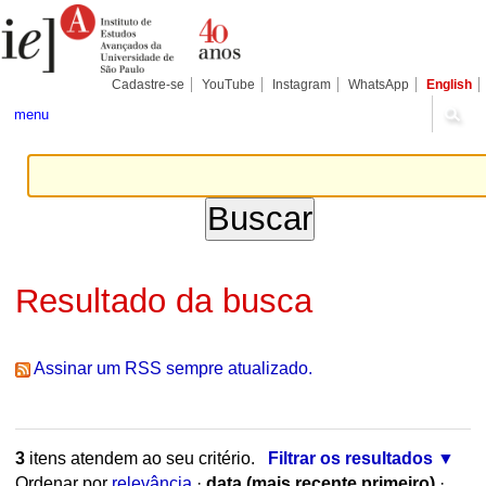
Ir
Ferramentas
Seções
para
Pessoais
o
conteúdo.
|
Cadastre-se
YouTube
Instagram
WhatsApp
English
Ir
para
menu
a
navegação
Resultado da busca
Assinar um RSS sempre atualizado.
3
itens atendem ao seu critério.
Filtrar os resultados
Ordenar por
relevância
·
data (mais recente primeiro)
·