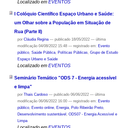
Localizado em
EVENTOS
I Colóquio Científico Espaço Urbano e Saúde:
um Olhar sobre a População em Situação de
Rua (Parte II)
por
Cláudia Regina
—
publicado
18/05/2022
—
última
modificação
04/08/2022 15:48
— registrado em:
Evento
público
,
Saúde Pública
,
Políticas Públicas
,
Grupo de Estudo
Espaço Urbano e Saúde
Localizado em
EVENTOS
Seminário Temático "ODS 7 - Energia acessível
e limpa"
por
Thais Cardoso
—
publicado
06/06/2022
—
última
modificação
06/06/2022 16:00
— registrado em:
Evento
público
,
Evento online
,
Energia
,
Polo Ribeirão Preto
,
Desenvolvimento sustentável
,
ODS07 - Energia Acessível e
Limpa
Localizado em
EVENTOS