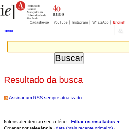
Ir
Ferramentas
Seções
para
Pessoais
o
conteúdo.
|
Cadastre-se
YouTube
Instagram
WhatsApp
English
Ir
para
menu
a
navegação
Resultado da busca
Assinar um RSS sempre atualizado.
5
itens atendem ao seu critério.
Filtrar os resultados
Ordenar por
relevância
·
data (mais recente primeiro)
·