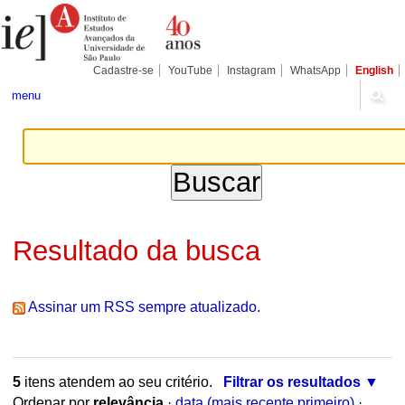
Ir
Ferramentas
Seções
para
Pessoais
o
conteúdo.
|
Cadastre-se
YouTube
Instagram
WhatsApp
English
Ir
para
menu
a
navegação
Resultado da busca
Assinar um RSS sempre atualizado.
5
itens atendem ao seu critério.
Filtrar os resultados
Ordenar por
relevância
·
data (mais recente primeiro)
·