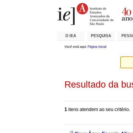
Ir
Ferramentas
Seções
para
Pessoais
o
conteúdo.
|
Ir
para
a
O IEA
PESQUISA
PESS
navegação
Você está aqui:
Página Inicial
Resultado da bu
1
itens atendem ao seu critério.