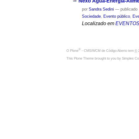
Nexo Água-Energia-Alimen
por
Sandra Sedini
—
publicado
Sociedade
,
Evento público
,
Eve
Localizado em
EVENTO
®
O
Plone
- CMS/WCM de Código Aberto
tem
©
2
This Plone Theme brought to you by
Simples Co