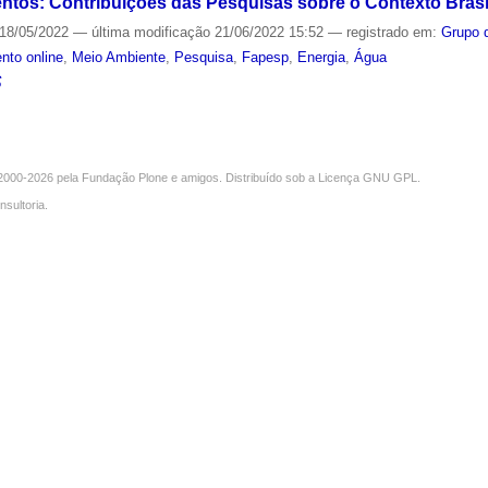
tos: Contribuições das Pesquisas sobre o Contexto Brasil
18/05/2022
—
última modificação
21/06/2022 15:52
— registrado em:
Grupo 
nto online
,
Meio Ambiente
,
Pesquisa
,
Fapesp
,
Energia
,
Água
S
000-2026 pela
Fundação Plone
e amigos. Distribuído sob a
Licença GNU GPL
.
nsultoria
.