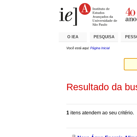
Ir
Ferramentas
Seções
para
Pessoais
o
conteúdo.
|
Ir
para
a
O IEA
PESQUISA
PESS
navegação
Você está aqui:
Página Inicial
Resultado da bu
1
itens atendem ao seu critério.