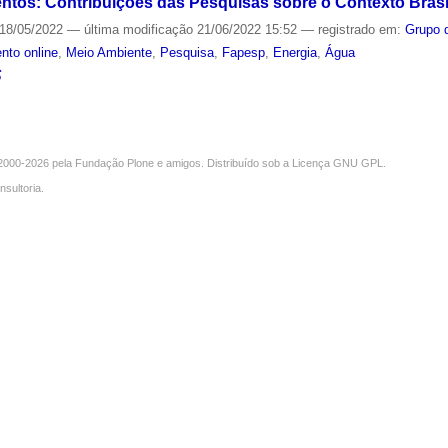
tos: Contribuições das Pesquisas sobre o Contexto Brasil
18/05/2022
—
última modificação
21/06/2022 15:52
— registrado em:
Grupo 
nto online
,
Meio Ambiente
,
Pesquisa
,
Fapesp
,
Energia
,
Água
S
000-2026 pela
Fundação Plone
e amigos. Distribuído sob a
Licença GNU GPL
.
nsultoria
.