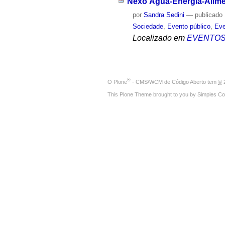
Nexo Água-Energia-Alimen
por
Sandra Sedini
—
publicado
Sociedade
,
Evento público
,
Eve
Localizado em
EVENTO
®
O
Plone
- CMS/WCM de Código Aberto
tem
©
2
This Plone Theme brought to you by
Simples Co