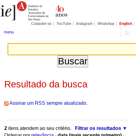
Ir
Ferramentas
Seções
para
Pessoais
o
conteúdo.
|
Cadastre-se
YouTube
Instagram
WhatsApp
English
Ir
para
menu
a
navegação
Resultado da busca
Assinar um RSS sempre atualizado.
2
itens atendem ao seu critério.
Filtrar os resultados
Ordenar por
relevância
·
data (mais recente primeiro)
·