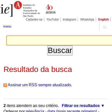
Ir
Ferramentas
Seções
para
Pessoais
o
conteúdo.
|
Cadastre-se
YouTube
Instagram
WhatsApp
English
Ir
para
menu
a
navegação
Resultado da busca
Assinar um RSS sempre atualizado.
2
itens atendem ao seu critério.
Filtrar os resultados
Ordenar por
relevância
·
data (mais recente primeiro)
·