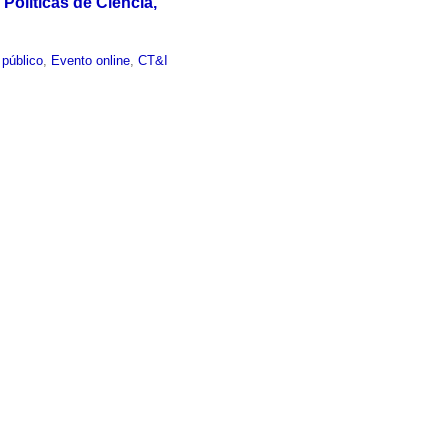
olíticas de Ciência,
 público
,
Evento online
,
CT&I