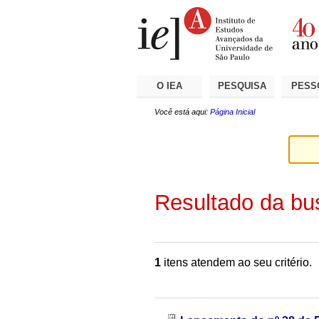
Ir
Ferramentas
Seções
para
Pessoais
o
conteúdo.
|
Ir
para
a
O IEA
PESQUISA
PESS
navegação
Você está aqui:
Página Inicial
Resultado da bu
1
itens atendem ao seu critério.