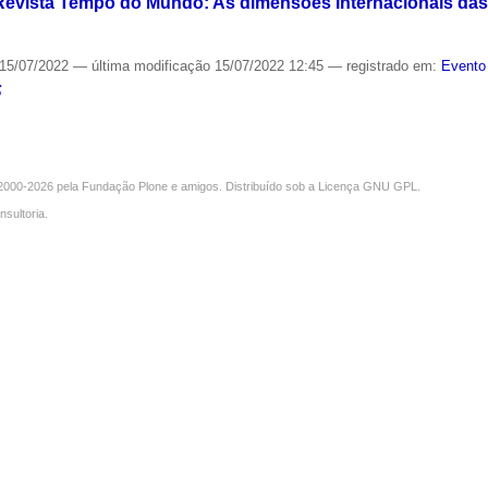
evista Tempo do Mundo: As dimensões Internacionais das P
15/07/2022
—
última modificação
15/07/2022 12:45
— registrado em:
Evento
S
000-2026 pela
Fundação Plone
e amigos. Distribuído sob a
Licença GNU GPL
.
nsultoria
.