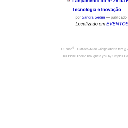
Lançamento do nº 28 da R
Tecnologia e Inovação
por
Sandra Sedini
—
publicado
Localizado em
EVENTO
®
O
Plone
- CMS/WCM de Código Aberto
tem
©
2
This Plone Theme brought to you by
Simples Co