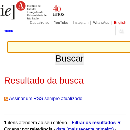
Ir
Ferramentas
Seções
para
Pessoais
o
conteúdo.
|
Cadastre-se
YouTube
Instagram
WhatsApp
English
Ir
para
menu
a
navegação
Resultado da busca
Assinar um RSS sempre atualizado.
1
itens atendem ao seu critério.
Filtrar os resultados
Ordenar por
relevância
·
data (mais recente primeiro)
·