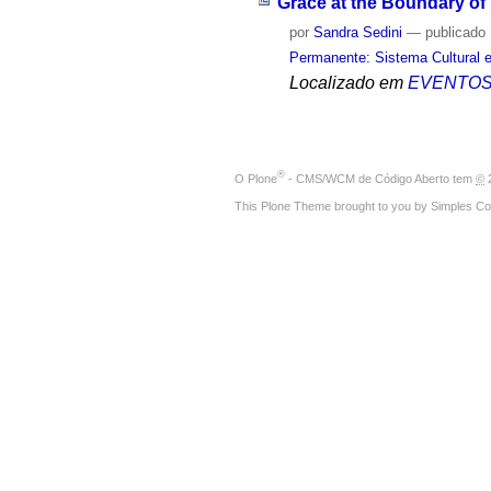
Grace at the Boundary o
por
Sandra Sedini
—
publicado
Permanente: Sistema Cultural e
Localizado em
EVENTO
®
O
Plone
- CMS/WCM de Código Aberto
tem
©
2
This Plone Theme brought to you by
Simples Co