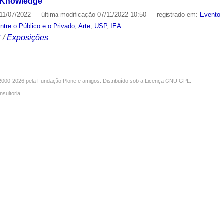
f Knowledge
11/07/2022
—
última modificação
07/11/2022 10:50
— registrado em:
Evento 
ntre o Público e o Privado
,
Arte
,
USP
,
IEA
S
/
Exposições
000-2026 pela
Fundação Plone
e amigos. Distribuído sob a
Licença GNU GPL
.
nsultoria
.