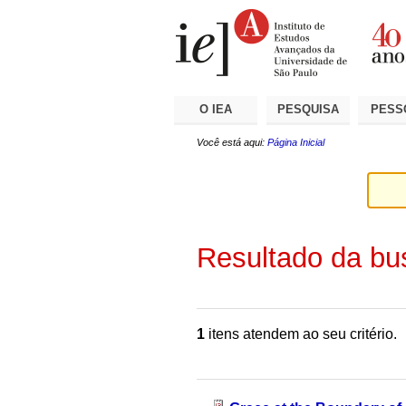
Ir
Ferramentas
Seções
para
Pessoais
o
conteúdo.
|
Ir
para
a
O IEA
PESQUISA
PESS
navegação
Você está aqui:
Página Inicial
Resultado da bu
1
itens atendem ao seu critério.