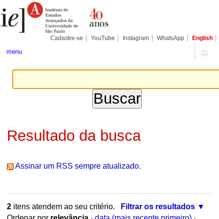
Ir
Ferramentas
Seções
para
Pessoais
o
conteúdo.
|
Cadastre-se
YouTube
Instagram
WhatsApp
English
Ir
para
menu
a
navegação
Resultado da busca
Assinar um RSS sempre atualizado.
2
itens atendem ao seu critério.
Filtrar os resultados
Ordenar por
relevância
·
data (mais recente primeiro)
·